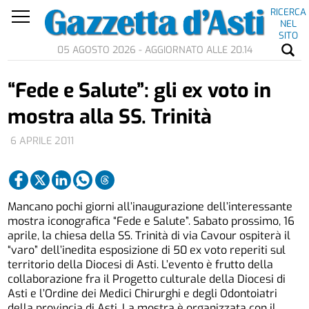
RICERCA
NEL
SITO
05 AGOSTO 2026 - AGGIORNATO ALLE 20.14
“Fede e Salute”: gli ex voto in
mostra alla SS. Trinità
6 APRILE 2011
Mancano pochi giorni all’inaugurazione dell’interessante
mostra iconografica “Fede e Salute”. Sabato prossimo, 16
aprile, la chiesa della SS. Trinità di via Cavour ospiterà il
“varo” dell’inedita esposizione di 50 ex voto reperiti sul
territorio della Diocesi di Asti. L’evento è frutto della
collaborazione fra il Progetto culturale della Diocesi di
Asti e l’Ordine dei Medici Chirurghi e degli Odontoiatri
della provincia di Asti. La mostra è organizzata con il