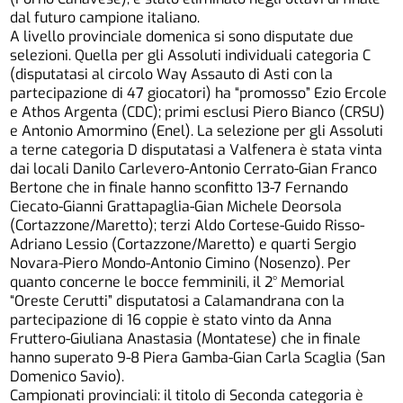
dal futuro campione italiano.
A livello provinciale domenica si sono disputate due
selezioni. Quella per gli Assoluti individuali categoria C
(disputatasi al circolo Way Assauto di Asti con la
partecipazione di 47 giocatori) ha “promosso” Ezio Ercole
e Athos Argenta (CDC); primi esclusi Piero Bianco (CRSU)
e Antonio Amormino (Enel). La selezione per gli Assoluti
a terne categoria D disputatasi a Valfenera è stata vinta
dai locali Danilo Carlevero-Antonio Cerrato-Gian Franco
Bertone che in finale hanno sconfitto 13-7 Fernando
Ciecato-Gianni Grattapaglia-Gian Michele Deorsola
(Cortazzone/Maretto); terzi Aldo Cortese-Guido Risso-
Adriano Lessio (Cortazzone/Maretto) e quarti Sergio
Novara-Piero Mondo-Antonio Cimino (Nosenzo). Per
quanto concerne le bocce femminili, il 2° Memorial
“Oreste Cerutti” disputatosi a Calamandrana con la
partecipazione di 16 coppie è stato vinto da Anna
Fruttero-Giuliana Anastasia (Montatese) che in finale
hanno superato 9-8 Piera Gamba-Gian Carla Scaglia (San
Domenico Savio).
Campionati provinciali: il titolo di Seconda categoria è