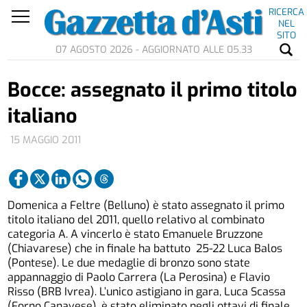
RICERCA
NEL
SITO
07 AGOSTO 2026 - AGGIORNATO ALLE 05.33
Bocce: assegnato il primo titolo
italiano
15 MAGGIO 2011
Domenica a Feltre (Belluno) è stato assegnato il primo
titolo italiano del 2011, quello relativo al combinato
categoria A. A vincerlo è stato Emanuele Bruzzone
(Chiavarese) che in finale ha battuto 25-22 Luca Balos
(Pontese). Le due medaglie di bronzo sono state
appannaggio di Paolo Carrera (La Perosina) e Flavio
Risso (BRB Ivrea). L’unico astigiano in gara, Luca Scassa
(Forno Canavese), è stato eliminato negli ottavi di finale