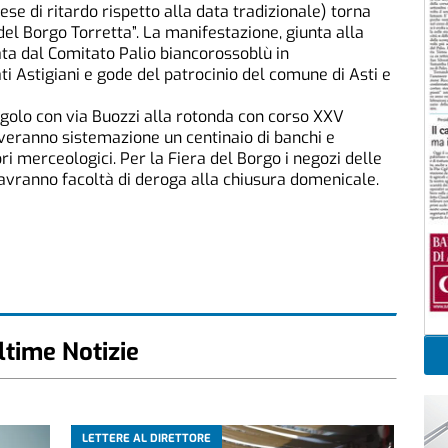
e di ritardo rispetto alla data tradizionale) torna
el Borgo Torretta”. La manifestazione, giunta alla
ta dal Comitato Palio biancorossoblù in
i Astigiani e gode del patrocinio del comune di Asti e
angolo con via Buozzi alla rotonda con corso XXV
roveranno sistemazione un centinaio di banchi e
ri merceologici. Per la Fiera del Borgo i negozi delle
avranno facoltà di deroga alla chiusura domenicale.
ltime Notizie
LETTERE AL DIRETTORE