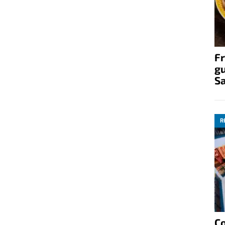
Fr
gu
S
R
C