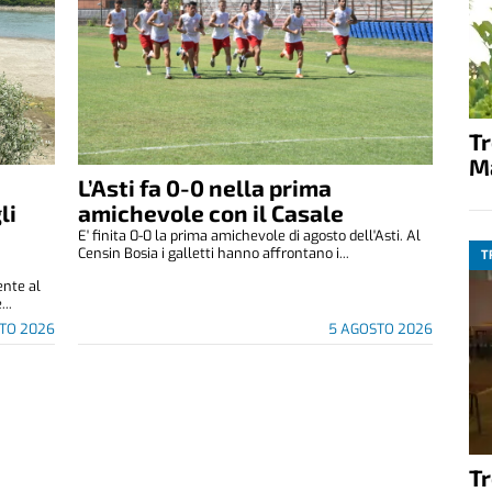
T
M
L’Asti fa 0-0 nella prima
li
amichevole con il Casale
E' finita 0-0 la prima amichevole di agosto dell'Asti. Al
Censin Bosia i galletti hanno affrontano i...
T
ente al
...
TO 2026
5 AGOSTO 2026
T