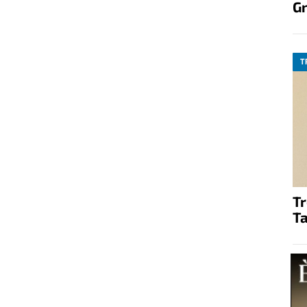
G
T
T
Ta