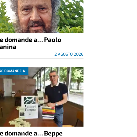
re domande a… Paolo
anina
2 AGOSTO 2026
RE DOMANDE A
re domande a… Beppe