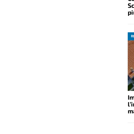
Sc
pi
R
Im
l’
ma