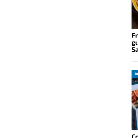
Fr
gu
S
R
C