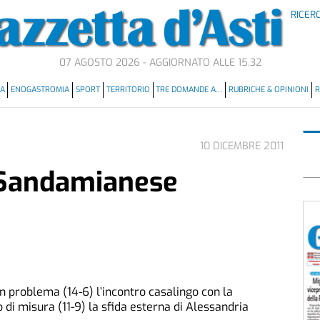
RICER
07 AGOSTO 2026 - AGGIORNATO ALLE 15.32
MA
ENOGASTROMIA
SPORT
TERRITORIO
TRE DOMANDE A…
RUBRICHE & OPINIONI
R
10 DICEMBRE 2011
 Sandamianese
 problema (14-6) l’incontro casalingo con la
i misura (11-9) la sfida esterna di Alessandria