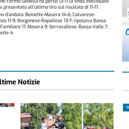
e Fermo Gonella ha perso 13-11 la sfida individuale
presentato all’ultimo tiro sul risultato di 11-11.
urno d’andata: Beinette-Masera 14-6; Calvarese-
nzo 11-9; Borgonese-Rapallese 13-7; riposava Bassa
a Familiare 11; Masera 9; Serravallese, Bassa Valle 7;
ette 4.
ltime Notizie
T