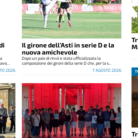
T
di
Il girone dell’Asti in serie D e la
M
nuova amichevole
za
Dopo un paio di rinvii è stata ufficializzata la
avo...
composizione dei gironi della serie D che, per la s...
TO 2026
7 AGOSTO 2026
T
T