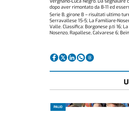
Vergnano-Luca Negro. Da segnalare ch
dopo aver rimontato da 8-11 ed essersi 
Serie B, girone B – risultati ultimo t
Serravallese 15-5; La Familiare-Nose
Valle. Classifica: Borgonese p.ti 16; L
Nosenzo, Rapallese, Calvarese 6; Bein
U
PALIO