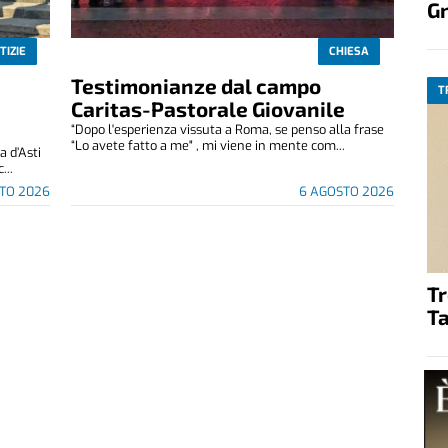
G
TIZIE
CHIESA
Testimonianze dal campo
T
Caritas-Pastorale Giovanile
“Dopo l'esperienza vissuta a Roma, se penso alla frase
“Lo avete fatto a me" , mi viene in mente com...
 d’Asti
...
TO 2026
6 AGOSTO 2026
T
Ta