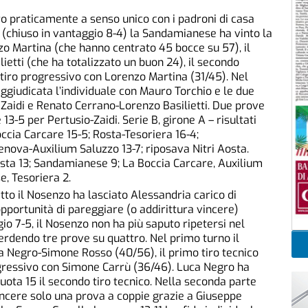
o praticamente a senso unico con i padroni di casa
 (chiuso in vantaggio 8-4) la Sandamianese ha vinto la
nzo Martina (che hanno centrato 45 bocce su 57), il
ietti (che ha totalizzato un buon 24), il secondo
 tiro progressivo con Lorenzo Martina (31/45). Nel
giudicata l’individuale con Mauro Torchio e le due
aidi e Renato Cerrano-Lorenzo Basilietti. Due prove
 13-5 per Pertusio-Zaidi. Serie B, girone A – risultati
ccia Carcare 15-5; Rosta-Tesoriera 16-4;
ova-Auxilium Saluzzo 13-7; riposava Nitri Aosta.
Aosta 13; Sandamianese 9; La Boccia Carcare, Auxilium
e, Tesoriera 2.
tto il Nosenzo ha lasciato Alessandria carico di
opportunità di pareggiare (o addirittura vincere)
gio 7-5, il Nosenzo non ha più saputo ripetersi nel
erdendo tre prove su quattro. Nel primo turno il
a Negro-Simone Rosso (40/56), il primo tiro tecnico
ogressivo con Simone Carrù (36/46). Luca Negro ha
ota 15 il secondo tiro tecnico. Nella seconda parte
vincere solo una prova a coppie grazie a Giuseppe