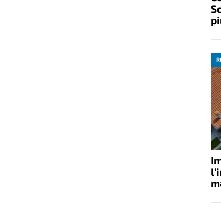
Sc
pi
R
Im
l’
ma