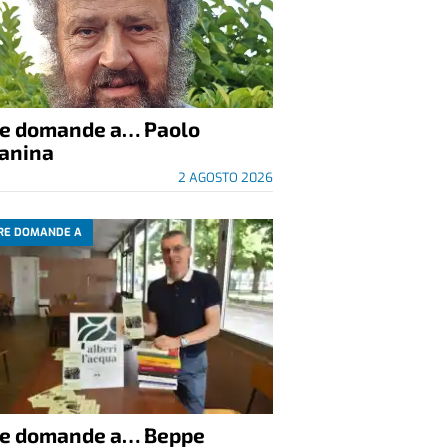
re domande a… Paolo
anina
2 AGOSTO 2026
RE DOMANDE A
re domande a… Beppe