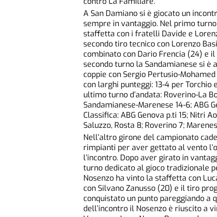
contro La Familiare.
A San Damiano si è giocato un incontr
sempre in vantaggio. Nel primo turno
staffetta con i fratelli Davide e Lore
secondo tiro tecnico con Lorenzo Basil
combinato con Dario Frencia (24) e il
secondo turno la Sandamianese si è ag
coppie con Sergio Pertusio-Mohamed Z
con larghi punteggi: 13-4 per Torchio e
ultimo turno d’andata: Roverino-La Bo
Sandamianese-Marenese 14-6; ABG Gen
Classifica: ABG Genova p.ti 15; Nitri 
Saluzzo, Rosta 8; Roverino 7; Marenes
Nell’altro girone del campionato cade
rimpianti per aver gettato al vento l’
l’incontro. Dopo aver girato in vantag
turno dedicato al gioco tradizionale p
Nosenzo ha vinto la staffetta con Luc
con Silvano Zanusso (20) e il tiro pr
conquistato un punto pareggiando a qu
dell’incontro il Nosenzo è riuscito a 