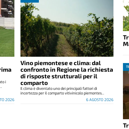
T
M
Vino piemontese e clima: dal
T
rima
confronto in Regione la richiesta
di risposte strutturali per il
comparto
to i
..
Il clima è diventato uno dei principali fattori di
incertezza per il comparto vitivinicolo piemontes...
TO 2026
6 AGOSTO 2026
T