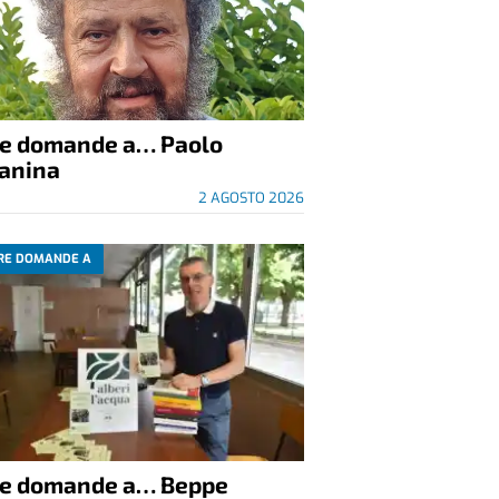
re domande a… Paolo
anina
2 AGOSTO 2026
RE DOMANDE A
re domande a… Beppe