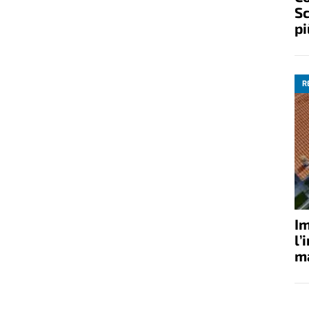
Sc
pi
R
Im
l’
ma