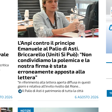
L’Anpi contro il principe
Emanuele al Palio di Asti.
vale
Briccarello (Uniti Si Può): “Non
condividiamo la polemica e la
nostra firma è stata
critica
.
erroneamente apposta alla
lettera”
"In riferimento alla lettera aperta diffusa in questi
giorni e relativa all'invito rivolto dal Rione...
Il Palio di Asti è patrimonio di tutta la città
T
TO 2026
6 AGOSTO 2026
NOTIZIE