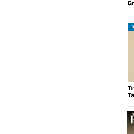
G
T
T
Ta