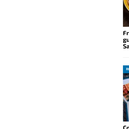
Fr
gu
S
R
C