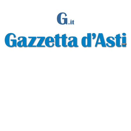
Gazzetta d'Asti s.r.l.Via Monsignor Umberto Rossi, 6 P.IVA-C.F. 01542300056
Feed RSS
Contatti e Pubblicità
Abbonamenti
Amministrazione