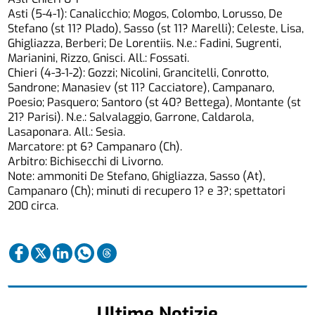
Asti (5-4-1): Canalicchio; Mogos, Colombo, Lorusso, De
Stefano (st 11? Plado), Sasso (st 11? Marelli); Celeste, Lisa,
Ghigliazza, Berberi; De Lorentiis. N.e.: Fadini, Sugrenti,
Marianini, Rizzo, Gnisci. All.: Fossati.
Chieri (4-3-1-2): Gozzi; Nicolini, Grancitelli, Conrotto,
Sandrone; Manasiev (st 11? Cacciatore), Campanaro,
Poesio; Pasquero; Santoro (st 40? Bettega), Montante (st
21? Parisi). N.e.: Salvalaggio, Garrone, Caldarola,
Lasaponara. All.: Sesia.
Marcatore: pt 6? Campanaro (Ch).
Arbitro: Bichisecchi di Livorno.
Note: ammoniti De Stefano, Ghigliazza, Sasso (At),
Campanaro (Ch); minuti di recupero 1? e 3?; spettatori
200 circa.
Ultime Notizie