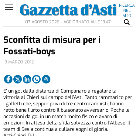
RICERCA
NEL
SITO
07 AGOSTO 2026 - AGGIORNATO ALLE 13.47
Sconfitta di misura per i
Fossati-boys
3 MARZO 2012
E’ un gol dalla distanza di Campanaro a regalare la
vittoria al Chieri sul campo dell’Asti. Tanto rammarico per
i galletti che, seppur privi di tre centrocampisti, hanno
retto bene l’urto contro il blasonato avversario. Poche le
occasioni da gol in un match molto fisico e avaro di
emozioni. In attesa della sfida salvezza contro l’Albese, il
team di Sesia continua a cullare sogni di gloria.
Asti-Chieri 0-1