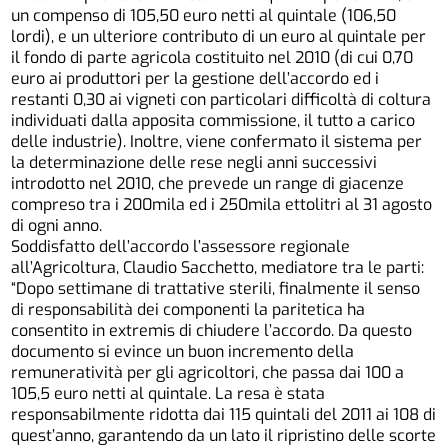
un compenso di 105,50 euro netti al quintale (106,50
lordi), e un ulteriore contributo di un euro al quintale per
il fondo di parte agricola costituito nel 2010 (di cui 0,70
euro ai produttori per la gestione dell’accordo ed i
restanti 0,30 ai vigneti con particolari difficoltà di coltura
individuati dalla apposita commissione, il tutto a carico
delle industrie). Inoltre, viene confermato il sistema per
la determinazione delle rese negli anni successivi
introdotto nel 2010, che prevede un range di giacenze
compreso tra i 200mila ed i 250mila ettolitri al 31 agosto
di ogni anno.
Soddisfatto dell’accordo l’assessore regionale
all’Agricoltura, Claudio Sacchetto, mediatore tra le parti:
“Dopo settimane di trattative sterili, finalmente il senso
di responsabilità dei componenti la paritetica ha
consentito in extremis di chiudere l’accordo. Da questo
documento si evince un buon incremento della
remuneratività per gli agricoltori, che passa dai 100 a
105,5 euro netti al quintale. La resa è stata
responsabilmente ridotta dai 115 quintali del 2011 ai 108 di
quest’anno, garantendo da un lato il ripristino delle scorte