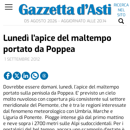
RICERCA
NEL
SITO
05 AGOSTO 2026 - AGGIORNATO ALLE 20.14
Lunedì l’apice del maltempo
portato da Poppea
1 SETTEMBRE 2012
Dovrebbe essere domani, lunedì, l’apice del maltempo
portato sulla penisola da Poppea. E’ previsto un cielo
molto nuvoloso con copertura più consistente sul settore
meridionale del Piemonte, che è tra le regioni interessate
dal fenomeno meteorologico con Umbria, Marche e
Liguria di Ponente. Piogge intense già dal primo mattino
e neve sopra i 2700 metri sulle Alpi sudoccidentali. Per i
nostalgici del bel tempo, ancora uno scampolo d’estate è