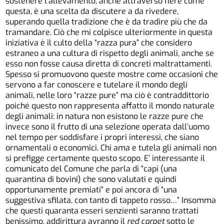
sostenere l’allevamento, anche attraverso fiere come
questa, è una scelta da discutere a da rivedere,
superando quella tradizione che è da tradire più che da
tramandare. Ciò che mi colpisce ulteriormente in questa
iniziativa è il culto della “razza pura” che considero
estraneo a una cultura di rispetto degli animali, anche se
esso non fosse causa diretta di concreti maltrattamenti.
Spesso si promuovono queste mostre come occasioni che
servono a far conoscere e tutelare il mondo degli
animali, nelle loro “razze pure” ma ciò è contraddittorio
poiché questo non rappresenta affatto il mondo naturale
degli animali: in natura non esistono le razze pure che
invece sono il frutto di una selezione operata dall’uomo
nel tempo per soddisfare i propri interessi, che siano
ornamentali o economici. Chi ama e tutela gli animali non
si prefigge certamente questo scopo. E’ interessante il
comunicato del Comune che parla di “capi (una
quarantina di bovini) che sono valutati e quindi
opportunamente premiati” e poi ancora di “una
suggestiva sfilata, con tanto di tappeto rosso…” Insomma
che questi quaranta esseri senzienti saranno trattati
benissimo, addirittura avranno il
red carpet
sotto le