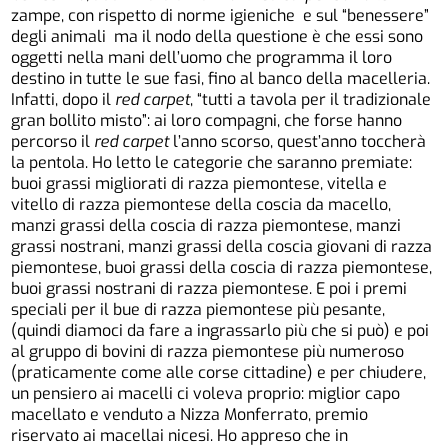
zampe, con rispetto di norme igieniche e sul “benessere”
degli animali ma il nodo della questione è che essi sono
oggetti nella mani dell’uomo che programma il loro
destino in tutte le sue fasi, fino al banco della macelleria.
Infatti, dopo il
red carpet
, “tutti a tavola per il tradizionale
gran bollito misto”: ai loro compagni, che forse hanno
percorso il
red carpet
l’anno scorso, quest’anno toccherà
la pentola. Ho letto le categorie che saranno premiate:
buoi grassi migliorati di razza piemontese, vitella e
vitello di razza piemontese della coscia da macello,
manzi grassi della coscia di razza piemontese, manzi
grassi nostrani, manzi grassi della coscia giovani di razza
piemontese, buoi grassi della coscia di razza piemontese,
buoi grassi nostrani di razza piemontese. E poi i premi
speciali per il bue di razza piemontese più pesante,
(quindi diamoci da fare a ingrassarlo più che si può) e poi
al gruppo di bovini di razza piemontese più numeroso
(praticamente come alle corse cittadine) e per chiudere,
un pensiero ai macelli ci voleva proprio: miglior capo
macellato e venduto a Nizza Monferrato, premio
riservato ai macellai nicesi. Ho appreso che in