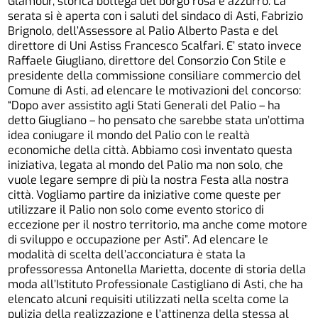
Glamour, storica bottega del borgo rosa e azzurro. La
serata si è aperta con i saluti del sindaco di Asti, Fabrizio
Brignolo, dell’Assessore al Palio Alberto Pasta e del
direttore di Uni Astiss Francesco Scalfari. E’ stato invece
Raffaele Giugliano, direttore del Consorzio Con Stile e
presidente della commissione consiliare commercio del
Comune di Asti, ad elencare le motivazioni del concorso:
“Dopo aver assistito agli Stati Generali del Palio – ha
detto Giugliano – ho pensato che sarebbe stata un’ottima
idea coniugare il mondo del Palio con le realtà
economiche della città. Abbiamo così inventato questa
iniziativa, legata al mondo del Palio ma non solo, che
vuole legare sempre di più la nostra Festa alla nostra
città. Vogliamo partire da iniziative come queste per
utilizzare il Palio non solo come evento storico di
eccezione per il nostro territorio, ma anche come motore
di sviluppo e occupazione per Asti”. Ad elencare le
modalità di scelta dell’acconciatura è stata la
professoressa Antonella Marietta, docente di storia della
moda all’Istituto Professionale Castigliano di Asti, che ha
elencato alcuni requisiti utilizzati nella scelta come la
pulizia della realizzazione e l’attinenza della stessa al