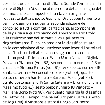
periodo storico e al tema di sfilata. Grande l’emozione da
parte di Gigliola Mezzano al momento della consegna del
premio, che era composto da un tavola originale
realizzata dall’architetto Guarene. Ora l’appuntamento è
per il prossimo anno, per la seconda edizione del
concorso: a tutti i comitati partecipanti, ai componenti
della giuria e a quanti hanno collaborato a vario titolo
alla realizzazione dell’iniziativa va il più sentito
ringraziamento. Pubblichiamo ora la classifica stilata
dalla commissione di valutazione: sono inseriti i primi sei
classificati: tutti gli altri hanno raggiunto l’ex equo al
settimo posto. Primo posto Santa Maria Nuova – Gigliola
Mezzano Glamour (voti 82); secondo posto numero 4 San
Lazzaro – Simona Pintus (voti 81); terzo posto numero 18
Santa Caterina – Acconciatore Enzo (voti 68); quarto
posto numero 5 San Pietro – Barbara Moro (voti 43);
quinto posto numero 14 Santa Caterina – Bruna di Bruna e
Massimo (voti 43); sesto posto numero 10 Viatosto –
Marilena Borio (voti 40). Per quanto riguarda la classifica
dei lettori del Canapo (che ha influito per il 30% sul voto
della giuria), il vincitore è stato il Borgo San Pietro.