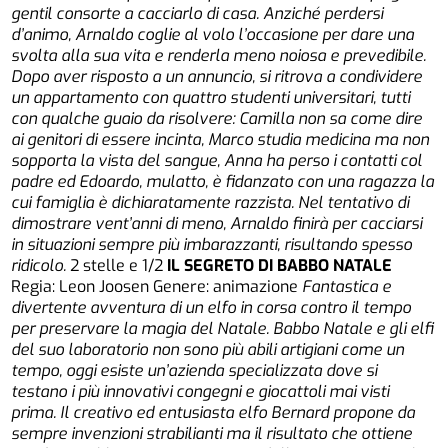
gentil consorte a cacciarlo di casa. Anziché perdersi
d’animo, Arnaldo coglie al volo l’occasione per dare una
svolta alla sua vita e renderla meno noiosa e prevedibile.
Dopo aver risposto a un annuncio, si ritrova a condividere
un appartamento con quattro studenti universitari, tutti
con qualche guaio da risolvere: Camilla non sa come dire
ai genitori di essere incinta, Marco studia medicina ma non
sopporta la vista del sangue, Anna ha perso i contatti col
padre ed Edoardo, mulatto, è fidanzato con una ragazza la
cui famiglia è dichiaratamente razzista. Nel tentativo di
dimostrare vent’anni di meno, Arnaldo finirà per cacciarsi
in situazioni sempre più imbarazzanti, risultando spesso
ridicolo.
2 stelle e 1/2
IL SEGRETO DI BABBO NATALE
Regia: Leon Joosen Genere: animazione
Fantastica e
divertente avventura di un elfo in corsa contro il tempo
per preservare la magia del Natale. Babbo Natale e gli elfi
del suo laboratorio non sono più abili artigiani come un
tempo, oggi esiste un’azienda specializzata dove si
testano i più innovativi congegni e giocattoli mai visti
prima. Il creativo ed entusiasta elfo Bernard propone da
sempre invenzioni strabilianti ma il risultato che ottiene