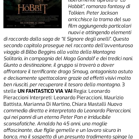
Hobbit”, romanzo fantasy di
Tolkien. Peter Jackson
arricchisce la trama del suo
film aggiungendo particolari
nuovi e attingendo elementi
di raccordo dalla saga de “Il Signore degli anelli”. Questo
secondo capitolo prosegue nel racconto dell’avventuroso
viaggio di Bilbo Beggins alla volta della Montagna
Solitaria, in compagnia del Mago Gandalf e dei tredici nani.
Giunto a destinazione, il gruppo si troverà a dover
affrontare il terrificante drago Smaug, antagonista astuto
e decisamente spettacolare grazie ad effetti visivi molto
ben riusciti, per recuperare il tesoro della montagna.
3
stelle
UN FANTASTICO VIA VAI
Regia: Leonardo
Pieraccioni Interpreti: Leonardo Pieraccioni, Maurizio
Battista, Marianna Di Martino, Chiara Mastalli
Nuova
commedia diretta e interpretata da Leonardo Pieraccioni,
qui nei panni di un eterno Peter Pan e irriducibile
scansafatiche. Arnaldo ha 45 anni, una moglie
affascinante, due figlie gemelle e un lavoro sicuro in
banca, ma il sospetto di un presunto tradimento spinge la