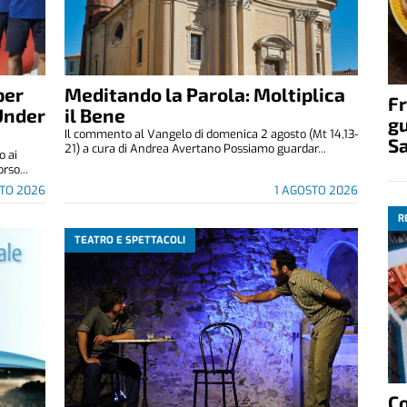
per
Meditando la Parola: Moltiplica
Fr
Under
il Bene
gu
Il commento al Vangelo di domenica 2 agosto (Mt 14,13-
S
21) a cura di Andrea Avertano Possiamo guardar...
o ai
rso...
STO 2026
1 AGOSTO 2026
R
TEATRO E SPETTACOLI
C