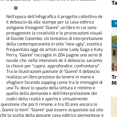
Ta
Nell’epoca dell’infografica il progetto collettivo de
il deboscio dà alle stampe per la casa editrice
T
astigiana Visiogeist “Gianni”, un libro in cui sono
protagoniste la creatività e le provocazioni visuali
di Davide Colombo. Un tentativo di interpretazione
della contemporaneità in stile “new ugly”, estetica
frequentata oggi da artisti come Lady Gaga o Katy
Perry. “Gianni” raccoglie in 204 pagine una serie di
tavole che, nelle intenzioni de il deboscio, saranno
la chiave per “capire, approfondire, confrontarsi”.
Tra le illustrazioni patinate di “Gianni” il deboscio
T
realizza un libro prezioso da tenere in mano e
M
sfogliare facendo zapping come tra le immagini di
una Tv, dove lo spazio della lettura è minimo e
quello della domanda e dell’interpretazione dei
codici della realtà è aperto e virtualmente
’ questione che poi ti rimane, e tra 10 anni ancora lo
co, Gianni lo tieni”. “Gianni” può essere acquistato sul sito
rché la scelta della giovane casa editrice piemontese è