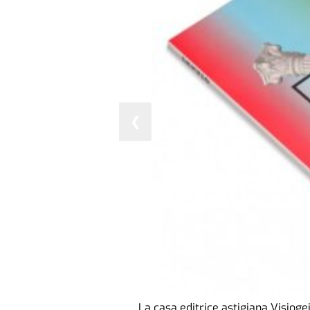
❮
La casa editrice astigiana Visiogei