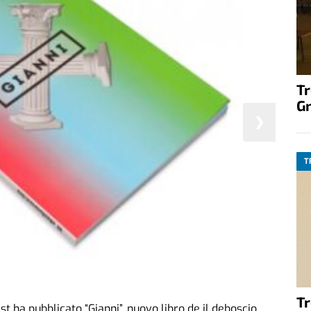
T
G
❯
T
T
st ha pubblicato “Gianni”, nuovo libro de il deboscio