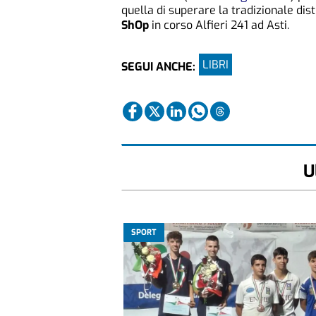
quella di superare la tradizionale dis
ShOp
in corso Alfieri 241 ad Asti.
LIBRI
SEGUI ANCHE:
U
SPORT