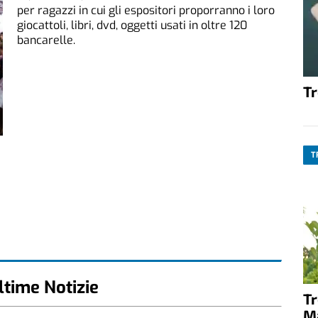
per ragazzi in cui gli espositori proporranno i loro
giocattoli, libri, dvd, oggetti usati in oltre 120
bancarelle.
T
T
ltime Notizie
T
M