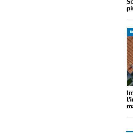
Sc
pi
R
Im
l’
ma