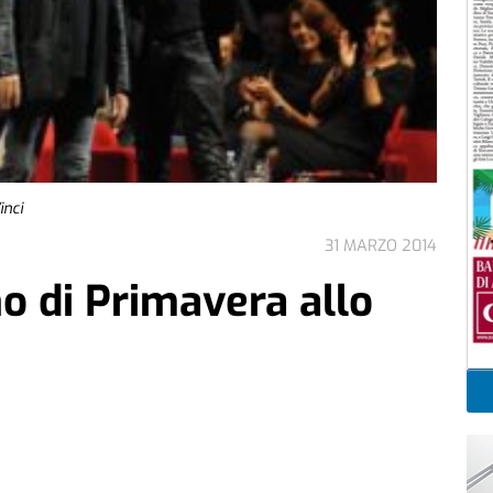
inci
31 MARZO 2014
no di Primavera allo