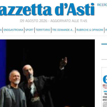
RICER
09 AGOSTO 2026 - AGGIORNATO ALLE 11.45
MA
ENOGASTROMIA
SPORT
TERRITORIO
TRE DOMANDE A…
RUBRICHE & OPINIONI
R