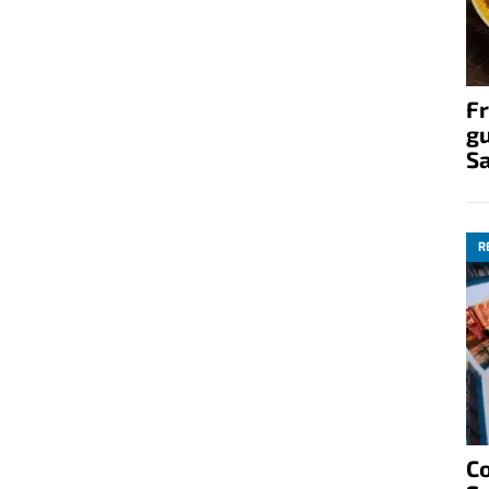
Fr
gu
S
R
C