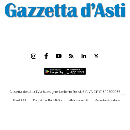
Gazzetta d'Asti s.r.l.Via Monsignor Umberto Rossi, 6 P.IVA-C.F. 01542300056
Feed RSS
Contatti e Pubblicità
Abbonamenti
Amministrazione
trasparente
Norme Editoriali
Privacy Policy
Cookie Policy
Condizioni di Utilizzo