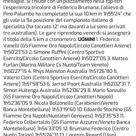
medaglie. Si chiude con un piazzamento nella top-ten
l’esperienza tricolore di Federico Brumana: l’allievo di
Pino Palumbo ha completato la sua 10 km in 1h55’24” che
gli vale la 9a posizione del campionato italiano di
specialità (ha toccato 12° ma davanti a lui sono arrivati
tre australiani). Le gare riprendono venerdì: si assegnerà
il titolo della 5 km a cronometro.
UOMINI
1. Federico
Vanelli (GS Fiamme Oro Napoli/Circolo Canottieri Aniene)
1h50’23”53 2. Simone Ruffini (Centro Sportivo
Esercito/Circolo Canottieri Aniene) 1h50’27”05 3. Matteo
Furlan (Marina Militare Cs Nuoto/Team Veneto)
1h50’27”15 4. Rhys Mainston Australia 1h51’26”80 5.
Valerio Cleri (Centro Sportivo Esercito/Circolo Canottieri
Aniene) 1h51’58”53 6. Jarrod Poort Australia 1h52’02”31 7.
Simon Huitenga Australia 1h52’06”29 8. Mario Sanzullo
(GS Fiamme Oro Napoli/Circolo Canottieri Napoli)
1h52’36”05 9. Nicola Bolzonello (Carabinieri/Veneto
Banca Montebelluna) 1h53’19”60 10. Edoardo Stochino (GS
Fiamme Oro Napoli/Nuotatori Genovesi) 1h53’35”53 11.
Federico Colbertaldo (GS Fiamme Azzurre/Veneto Banca
Montebelluna) 1h54’33”05 12. Brumana Federico (Centro
Nuoto Torino) 1h55’24”31 13. Lorenzo Regard (Uisp)