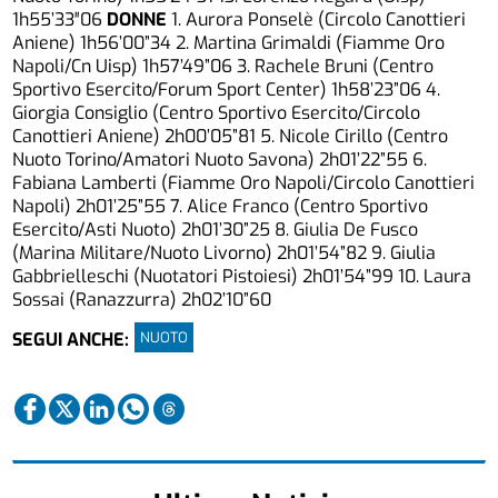
1h55’33″06
DONNE
1. Aurora Ponselè (Circolo Canottieri
Aniene) 1h56’00”34 2. Martina Grimaldi (Fiamme Oro
Napoli/Cn Uisp) 1h57’49”06 3. Rachele Bruni (Centro
Sportivo Esercito/Forum Sport Center) 1h58’23”06 4.
Giorgia Consiglio (Centro Sportivo Esercito/Circolo
Canottieri Aniene) 2h00’05”81 5. Nicole Cirillo (Centro
Nuoto Torino/Amatori Nuoto Savona) 2h01’22”55 6.
Fabiana Lamberti (Fiamme Oro Napoli/Circolo Canottieri
Napoli) 2h01’25”55 7. Alice Franco (Centro Sportivo
Esercito/Asti Nuoto) 2h01’30”25 8. Giulia De Fusco
(Marina Militare/Nuoto Livorno) 2h01’54”82 9. Giulia
Gabbrielleschi (Nuotatori Pistoiesi) 2h01’54”99 10. Laura
Sossai (Ranazzurra) 2h02’10”60
NUOTO
SEGUI ANCHE: