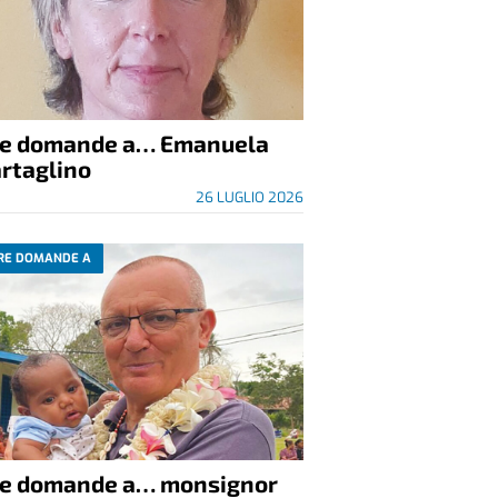
re domande a… Emanuela
rtaglino
26 LUGLIO 2026
RE DOMANDE A
re domande a… monsignor