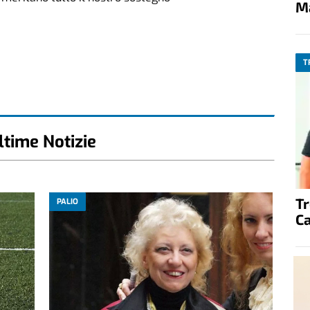
M
T
ltime Notizie
T
PALIO
C