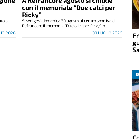
egione
A Refrancore agosto si chiude
con il memoriale “Due calci per
Ricky”
ato al
Si svolgerà domenica 30 agosto al centro sportivo di
Refrancore il memorial “Due calci per Ricky” in...
LIO 2026
30 LUGLIO 2026
Fr
gu
S
R
C