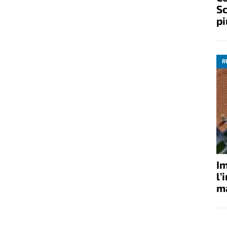
Sc
pi
R
Im
l’
ma