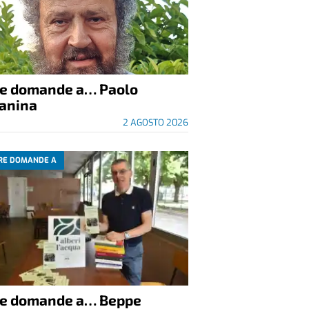
re domande a… Paolo
anina
2 AGOSTO 2026
RE DOMANDE A
re domande a… Beppe