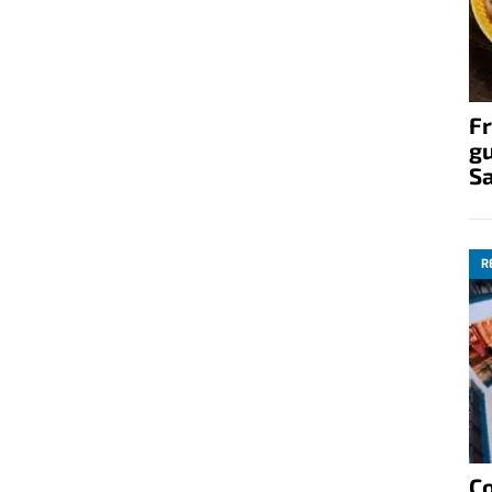
Fr
gu
S
R
C