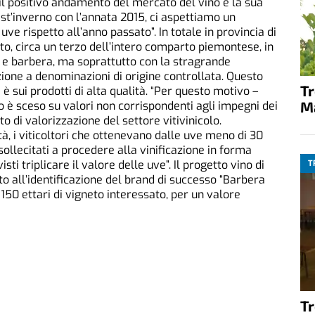
il positivo andamento del mercato del vino e la sua
est’inverno con l’annata 2015, ci aspettiamo un
ve rispetto all’anno passato”. In totale in provincia di
eto, circa un terzo dell’intero comparto piemontese, in
e barbera, ma soprattutto con la stragrande
ione a denominazioni di origine controllata. Questo
T
è sui prodotti di alta qualità. “Per questo motivo –
M
o è sceso su valori non corrispondenti agli impegni dei
o di valorizzazione del settore vitivinicolo.
tà, i viticoltori che ottenevano dalle uve meno di 30
ollecitati a procedere alla vinificazione in forma
isti triplicare il valore delle uve”. Il progetto vino di
T
tato all’identificazione del brand di successo “Barbera
150 ettari di vigneto interessato, per un valore
T