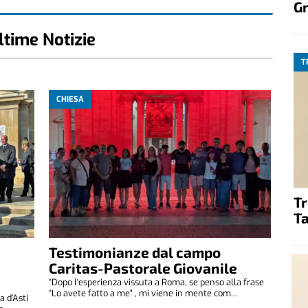
G
ltime Notizie
T
CHIESA
T
Ta
Testimonianze dal campo
Caritas-Pastorale Giovanile
“Dopo l'esperienza vissuta a Roma, se penso alla frase
“Lo avete fatto a me" , mi viene in mente com...
 d’Asti