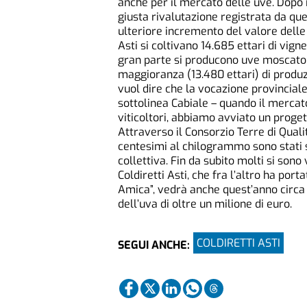
anche per il mercato delle uve. Dopo 
giusta rivalutazione registrata da qu
ulteriore incremento del valore delle u
Asti si coltivano 14.685 ettari di vign
gran parte si producono uve moscato 
maggioranza (13.480 ettari) di produz
vuol dire che la vocazione provinciale 
sottolinea Cabiale – quando il mercat
viticoltori, abbiamo avviato un progett
Attraverso il Consorzio Terre di Quali
centesimi al chilogrammo sono stati s
collettiva. Fin da subito molti si sono v
Coldiretti Asti, che fra l’altro ha por
Amica”, vedrà anche quest’anno circa 
dell’uva di oltre un milione di euro.
COLDIRETTI ASTI
SEGUI ANCHE: