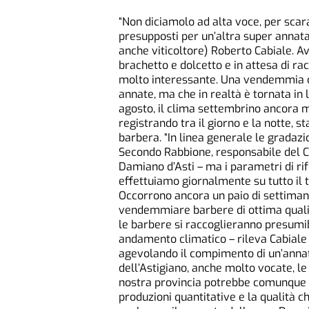
“Non diciamolo ad alta voce, per scara
presupposti per un’altra super annata”. 
anche viticoltore) Roberto Cabiale. 
brachetto e dolcetto e in attesa di ra
molto interessante. Una vendemmia ch
annate, ma che in realtà è tornata in li
agosto, il clima settembrino ancora m
registrando tra il giorno e la notte, 
barbera. “In linea generale le gradazi
Secondo Rabbione, responsabile del C
Damiano d’Asti – ma i parametri di ri
effettuiamo giornalmente su tutto il 
Occorrono ancora un paio di settiman
vendemmiare barbere di ottima qualità
le barbere si raccoglieranno presumib
andamento climatico – rileva Cabiale 
agevolando il compimento di un’anna
dell’Astigiano, anche molto vocate, le
nostra provincia potrebbe comunque r
produzioni quantitative e la qualità c