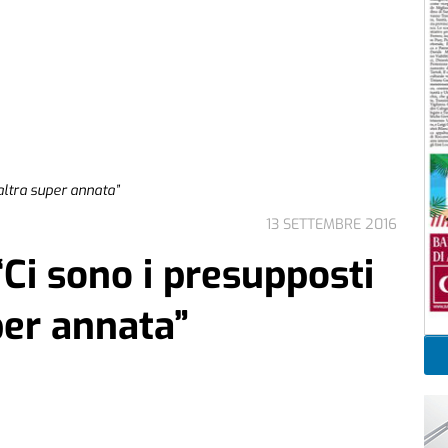
’altra super annata”
13 SETTEMBRE 2016
 “Ci sono i presupposti
per annata”