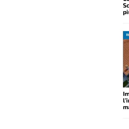
Sc
pi
R
Im
l’
ma