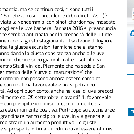
manzia, ma se continua così, ci sono tutti i
Sintetizza così, il presidente di Coldiretti Asti (è
Avviata la vendemmia, con pinot, chardonnay, moscato,
ccogliere le uve barbera, l’annata 2016 si preannuncia
e sembra anticipata per la precocità delle ultime
nea con la giusta stagionalità. Il solleone di luglio e
ite, le giuste escursioni termiche che si stanno
stanno dando la giusta consistenza anche alle uve
oni zuccherine sono già molto alte – sottolinea
entro Studi Vini del Piemonte che ha sede a San
ferimento delle “curve di maturazione” che
territorio, non possono ancora essere completi.
e con un clima favorevole e poi si potranno
. Ad ogni buon conto, anche nei casi di uve precoci,
ilmente dal 25 settembre in avanti”. “Il favorevole
– con precipitazioni misurate, sicuramente sta
ta estremamente positiva. Purtroppo su alcune aree
T
 grandinate hanno colpito le uve. In via generale, la
egistrare un aumento produttivo. Le giuste
he si prospetta ottima, ci inducono ad essere ottimisti