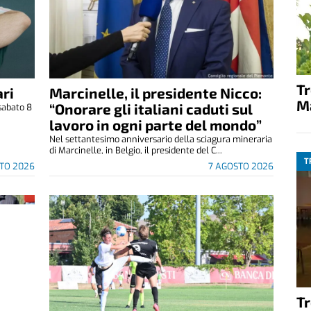
T
ri
Marcinelle, il presidente Nicco:
M
“Onorare gli italiani caduti sul
sabato 8
.
lavoro in ogni parte del mondo”
Nel settantesimo anniversario della sciagura mineraria
di Marcinelle, in Belgio, il presidente del C...
T
TO 2026
7 AGOSTO 2026
T