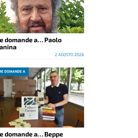
re domande a… Paolo
anina
2 AGOSTO 2026
RE DOMANDE A
re domande a… Beppe