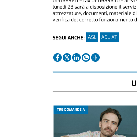
0141689611 – fax 0141689640 – area v
lunedì 28 sarà a disposizione il serviz
attrezzature, documenti, materiale d
verifica del corretto funzionamento di 
ASL
ASL AT
SEGUI ANCHE:
U
TRE DOMANDE A