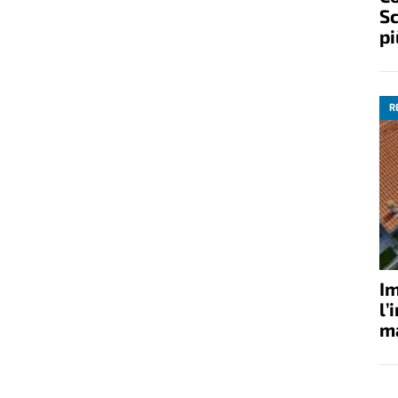
Sc
pi
R
Im
l’
ma