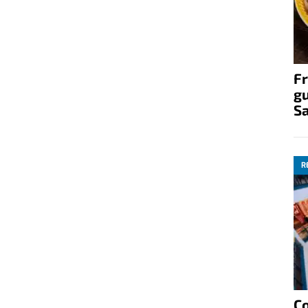
Fr
gu
S
R
C