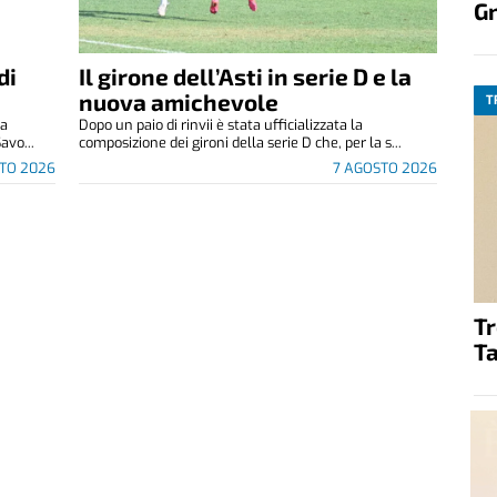
G
di
Il girone dell’Asti in serie D e la
nuova amichevole
T
za
Dopo un paio di rinvii è stata ufficializzata la
avo...
composizione dei gironi della serie D che, per la s...
TO 2026
7 AGOSTO 2026
T
Ta