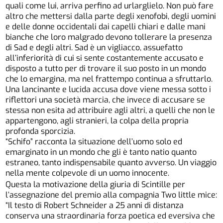
quali come lui, arriva perfino ad urlarglielo. Non può fare
altro che mettersi dalla parte degli xenofobi, degli uomini
e delle donne occidentali dai capelli chiari e dalle mani
bianche che loro malgrado devono tollerare la presenza
di Sad e degli altri. Sad è un vigliacco, assuefatto
all’inferiorità di cui si sente costantemente accusato e
disposto a tutto per di trovare il suo posto in un mondo
che lo emargina, ma nel frattempo continua a sfruttarlo.
Una lancinante e lucida accusa dove viene messa sotto i
riflettori una società marcia, che invece di accusare se
stessa non esita ad attribuire agli altri, a quelli che non le
appartengono, agli stranieri, la colpa della propria
profonda sporcizia.
“Schifo” racconta la situazione dell’uomo solo ed
emarginato in un mondo che gli è tanto natio quanto
estraneo, tanto indispensabile quanto avverso. Un viaggio
nella mente colpevole di un uomo innocente.
Questa la motivazione della giuria di Scintille per
l’assegnazione del premio alla compagnia Two little mice:
“Il testo di Robert Schneider a 25 anni di distanza
conserva una straordinaria forza poetica ed eversiva che