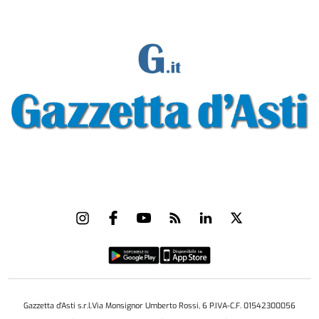
Gazzetta d'Asti s.r.l.Via Monsignor Umberto Rossi, 6 P.IVA-C.F. 01542300056