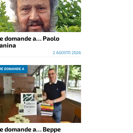
re domande a… Paolo
anina
2 AGOSTO 2026
RE DOMANDE A
re domande a… Beppe