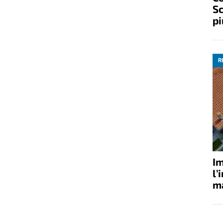
Sc
pi
R
Im
l’
ma