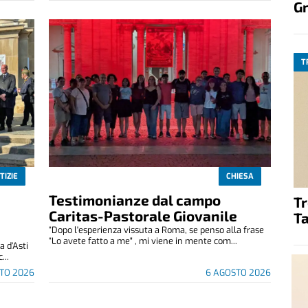
G
T
TIZIE
CHIESA
Testimonianze dal campo
T
Caritas-Pastorale Giovanile
Ta
“Dopo l'esperienza vissuta a Roma, se penso alla frase
“Lo avete fatto a me" , mi viene in mente com...
 d’Asti
...
TO 2026
6 AGOSTO 2026