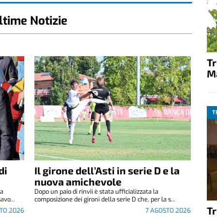
ltime Notizie
T
M
T
di
Il girone dell’Asti in serie D e la
nuova amichevole
za
Dopo un paio di rinvii è stata ufficializzata la
avo...
composizione dei gironi della serie D che, per la s...
T
TO 2026
7 AGOSTO 2026