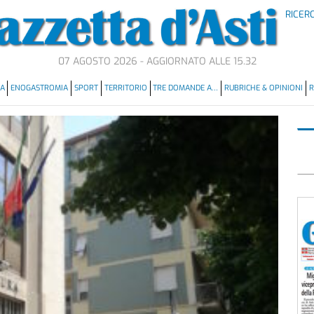
RICER
07 AGOSTO 2026 - AGGIORNATO ALLE 15.32
MA
ENOGASTROMIA
SPORT
TERRITORIO
TRE DOMANDE A…
RUBRICHE & OPINIONI
R