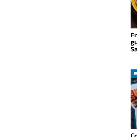
Fr
gu
S
R
C