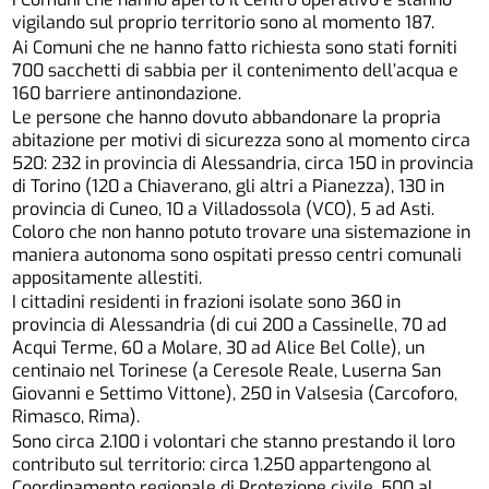
vigilando sul proprio territorio sono al momento 187.
Ai Comuni che ne hanno fatto richiesta sono stati forniti
700 sacchetti di sabbia per il contenimento dell’acqua e
160 barriere antinondazione.
Le persone che hanno dovuto abbandonare la propria
abitazione per motivi di sicurezza sono al momento circa
520: 232 in provincia di Alessandria, circa 150 in provincia
di Torino (120 a Chiaverano, gli altri a Pianezza), 130 in
provincia di Cuneo, 10 a Villadossola (VCO), 5 ad Asti.
Coloro che non hanno potuto trovare una sistemazione in
maniera autonoma sono ospitati presso centri comunali
appositamente allestiti.
I cittadini residenti in frazioni isolate sono 360 in
provincia di Alessandria (di cui 200 a Cassinelle, 70 ad
Acqui Terme, 60 a Molare, 30 ad Alice Bel Colle), un
centinaio nel Torinese (a Ceresole Reale, Luserna San
Giovanni e Settimo Vittone), 250 in Valsesia (Carcoforo,
Rimasco, Rima).
Sono circa 2.100 i volontari che stanno prestando il loro
contributo sul territorio: circa 1.250 appartengono al
Coordinamento regionale di Protezione civile, 500 al