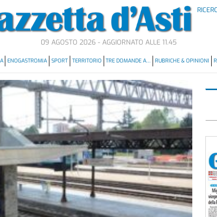
RICER
09 AGOSTO 2026 - AGGIORNATO ALLE 11.45
MA
ENOGASTROMIA
SPORT
TERRITORIO
TRE DOMANDE A…
RUBRICHE & OPINIONI
R