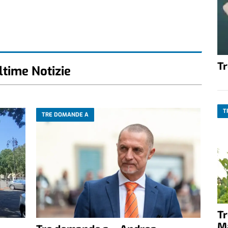
T
ltime Notizie
T
TRE DOMANDE A
T
M