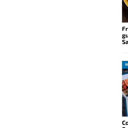
Fr
gu
S
R
C