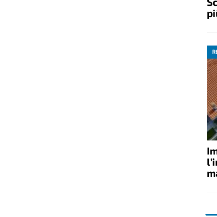
Sc
pi
R
Im
l’
ma