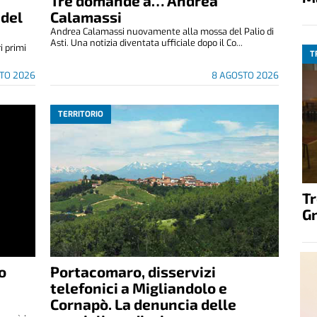
Tre domande a… Andrea
 del
Calamassi
Andrea Calamassi nuovamente alla mossa del Palio di
Asti. Una notizia diventata ufficiale dopo il Co...
i primi
T
TO 2026
8 AGOSTO 2026
TERRITORIO
T
G
o
Portacomaro, disservizi
telefonici a Migliandolo e
Cornapò. La denuncia delle