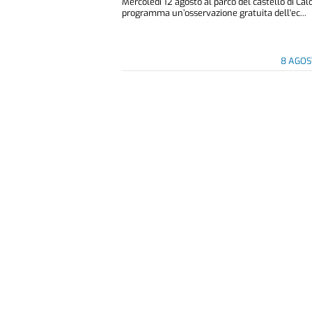
Mercoledì 12 agosto al parco del castello di Cal
programma un’osservazione gratuita dell'ec...
8 AGOS