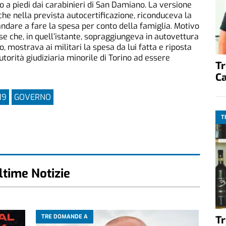
o a piedi dai carabinieri di San Damiano. La versione
nche nella prevista autocertificazione, riconduceva la
andare a fare la spesa per conto della famiglia. Motivo
 che, in quell’istante, sopraggiungeva in autovettura
o, mostrava ai militari la spesa da lui fatta e riposta
utorità giudiziaria minorile di Torino ad essere
T
C
19
GOVERNO
T
ltime Notizie
TRE DOMANDE A
T