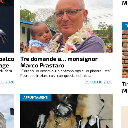
M
T
palco
Tre domande a… monsignor
tage
Marco Prastaro
cluderà
“C’erano un vescovo, un antropologo e un piastrellista”.
Potrebbe iniziare così, con questa definizi...
LIO 2026
25 LUGLIO 2026
T
M
APPUNTAMENTI