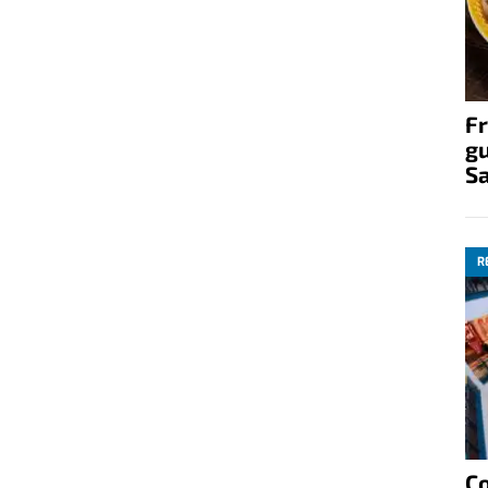
Fr
gu
S
R
C