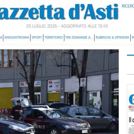
RICER
25 LUGLIO 2026 - AGGIORNATO ALLE 13.45
MA
ENOGASTROMIA
SPORT
TERRITORIO
TRE DOMANDE A…
RUBRICHE & OPINIONI
R