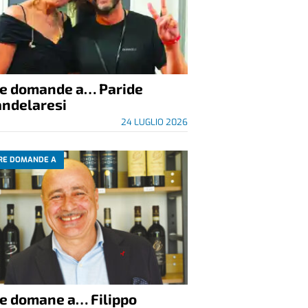
re domande a… Paride
andelaresi
24 LUGLIO 2026
RE DOMANDE A
re domane a… Filippo