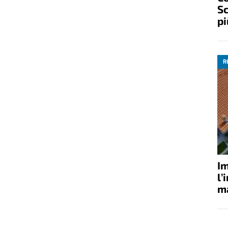
Sc
pi
R
Im
l’
ma