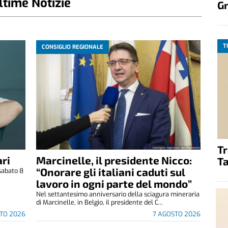
ltime Notizie
G
T
CONSIGLIO REGIONALE
T
ri
Marcinelle, il presidente Nicco:
Ta
“Onorare gli italiani caduti sul
sabato 8
.
lavoro in ogni parte del mondo”
Nel settantesimo anniversario della sciagura mineraria
di Marcinelle, in Belgio, il presidente del C...
TO 2026
7 AGOSTO 2026