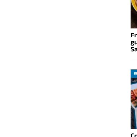
Fr
gu
S
R
C