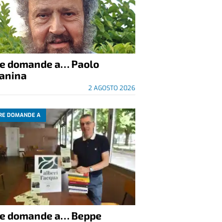
re domande a… Paolo
anina
2 AGOSTO 2026
RE DOMANDE A
re domande a… Beppe