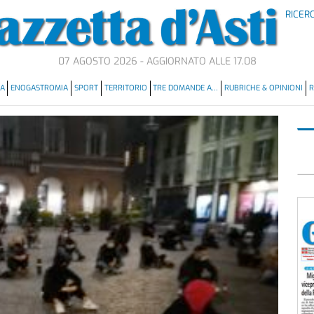
RICER
07 AGOSTO 2026 - AGGIORNATO ALLE 17.08
MA
ENOGASTROMIA
SPORT
TERRITORIO
TRE DOMANDE A…
RUBRICHE & OPINIONI
R