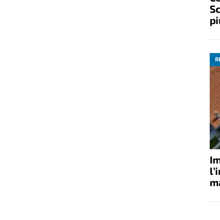
Sc
pi
R
Im
l’
ma