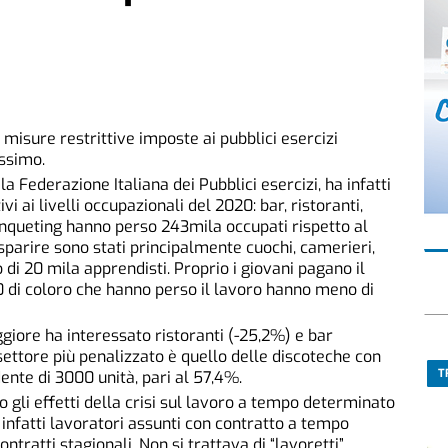
 misure restrittive imposte ai pubblici esercizi
issimo.
la Federazione Italiana dei Pubblici esercizi, ha infatti
vi ai livelli occupazionali del 2020: bar, ristoranti,
anqueting hanno perso 243mila occupati rispetto al
sparire sono stati principalmente cuochi, camerieri,
i 20 mila apprendisti. Proprio i giovani pagano il
 10 di coloro che hanno perso il lavoro hanno meno di
giore ha interessato ristoranti (-25,2%) e bar
 settore più penalizzato è quello delle discoteche con
T
ente di 3000 unità, pari al 57,4%.
o gli effetti della crisi sul lavoro a tempo determinato
 infatti lavoratori assunti con contratto a tempo
tratti stagionali. Non si trattava di “lavoretti”