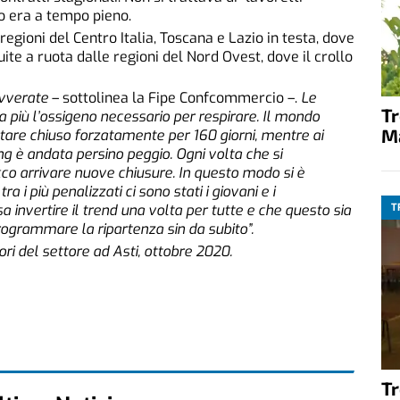
ro era a tempo pieno.
 regioni del Centro Italia, Toscana e Lazio in testa, dove
ite a ruota dalle regioni del Nord Ovest, dove il crollo
avverate
– sottolinea la Fipe Confcommercio –.
Le
T
 più l’ossigeno necessario per respirare. Il mondo
M
tare chiuso forzatamente per 160 giorni, mentre ai
ing è andata persino peggio. Ogni volta che si
ecco arrivare nuove chiusure. In questo modo si è
ra i più penalizzati ci sono stati i giovani e i
T
a invertire il trend una volta per tutte e che questo sia
rogrammare la ripartenza sin da subito”.
ri del settore ad Asti, ottobre 2020.
T