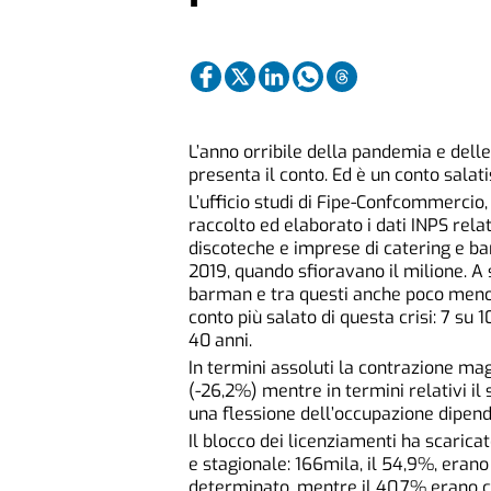
L’anno orribile della pandemia e delle
presenta il conto. Ed è un conto salat
L’ufficio studi di Fipe-Confcommercio, 
raccolto ed elaborato i dati INPS relati
discoteche e imprese di catering e b
2019, quando sfioravano il milione. A 
barman e tra questi anche poco meno d
conto più salato di questa crisi: 7 su
40 anni.
In termini assoluti la contrazione mag
(-26,2%) mentre in termini relativi il
una flessione dell’occupazione dipend
Il blocco dei licenziamenti ha scaricat
e stagionale: 166mila, il 54,9%, erano
determinato, mentre il 40,7% erano con