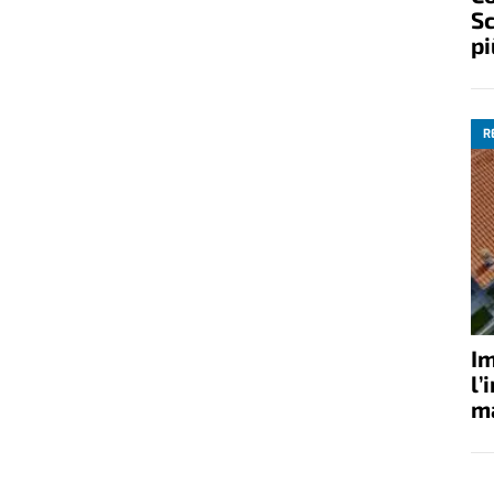
Sc
pi
R
Im
l’
ma