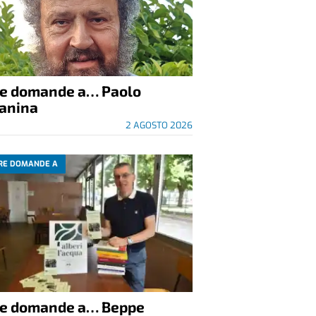
re domande a… Paolo
anina
2 AGOSTO 2026
RE DOMANDE A
re domande a… Beppe