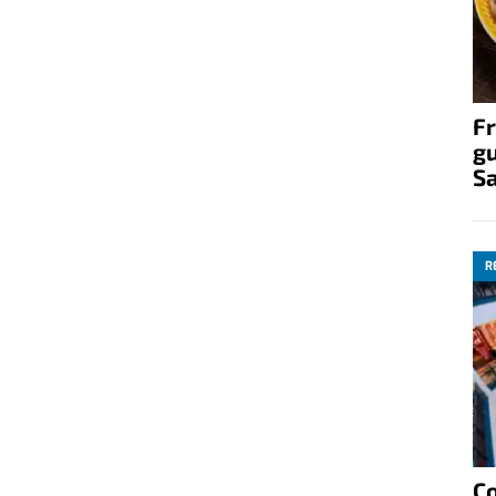
Fr
gu
S
R
C