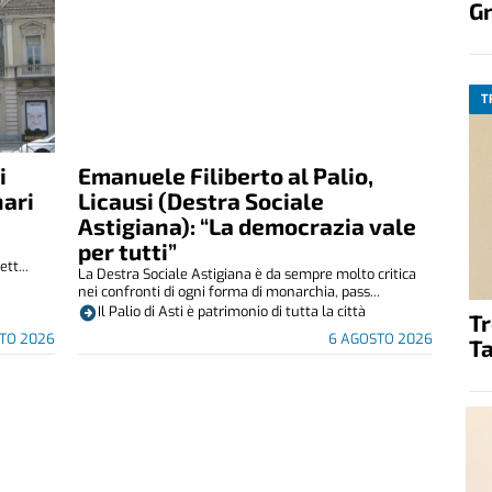
G
T
i
Emanuele Filiberto al Palio,
nari
Licausi (Destra Sociale
Astigiana): “La democrazia vale
per tutti”
tt...
La Destra Sociale Astigiana è da sempre molto critica
nei confronti di ogni forma di monarchia, pass...
Il Palio di Asti è patrimonio di tutta la città
T
TO 2026
6 AGOSTO 2026
Ta