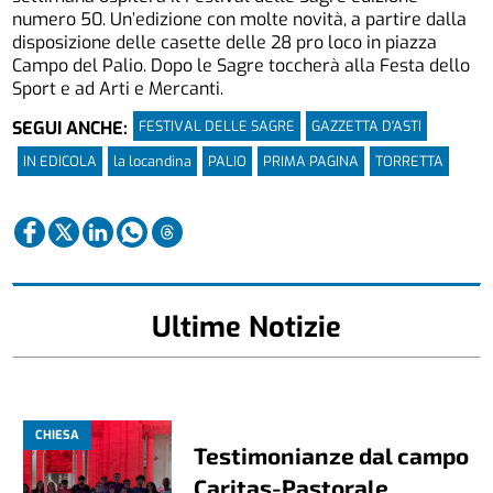
numero 50. Un’edizione con molte novità, a partire dalla
disposizione delle casette delle 28 pro loco in piazza
Campo del Palio. Dopo le Sagre toccherà alla Festa dello
Sport e ad Arti e Mercanti.
FESTIVAL DELLE SAGRE
GAZZETTA D'ASTI
SEGUI ANCHE:
IN EDICOLA
la locandina
PALIO
PRIMA PAGINA
TORRETTA
Ultime Notizie
CHIESA
Testimonianze dal campo
Caritas-Pastorale