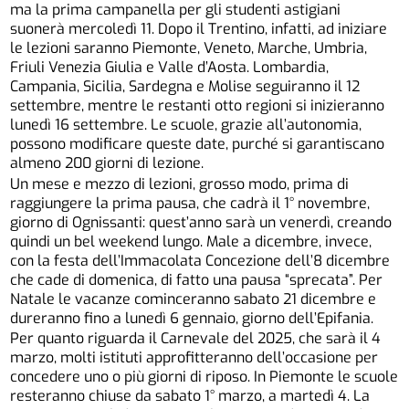
ma la prima campanella per gli studenti astigiani
suonerà mercoledì 11. Dopo il Trentino, infatti, ad iniziare
le lezioni saranno Piemonte, Veneto, Marche, Umbria,
Friuli Venezia Giulia e Valle d’Aosta. Lombardia,
Campania, Sicilia, Sardegna e Molise seguiranno il 12
settembre, mentre le restanti otto regioni si inizieranno
lunedì 16 settembre. Le scuole, grazie all’autonomia,
possono modificare queste date, purché si garantiscano
almeno 200 giorni di lezione.
Un mese e mezzo di lezioni, grosso modo, prima di
raggiungere la prima pausa, che cadrà il 1° novembre,
giorno di Ognissanti: quest’anno sarà un venerdì, creando
quindi un bel weekend lungo. Male a dicembre, invece,
con la festa dell’Immacolata Concezione dell’8 dicembre
che cade di domenica, di fatto una pausa “sprecata”. Per
Natale le vacanze cominceranno sabato 21 dicembre e
dureranno fino a lunedì 6 gennaio, giorno dell’Epifania.
Per quanto riguarda il Carnevale del 2025, che sarà il 4
marzo, molti istituti approfitteranno dell’occasione per
concedere uno o più giorni di riposo. In Piemonte le scuole
resteranno chiuse da sabato 1° marzo, a martedì 4. La