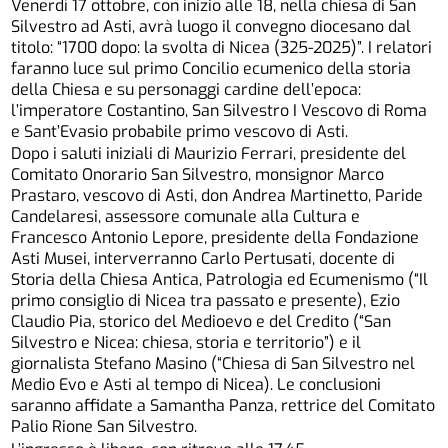
Venerdì 17 ottobre, con inizio alle 18, nella chiesa di San
Silvestro ad Asti, avrà luogo il convegno diocesano dal
titolo: “1700 dopo: la svolta di Nicea (325-2025)”. I relatori
faranno luce sul primo Concilio ecumenico della storia
della Chiesa e su personaggi cardine dell’epoca:
l’imperatore Costantino, San Silvestro I Vescovo di Roma
e Sant’Evasio probabile primo vescovo di Asti.
Dopo i saluti iniziali di Maurizio Ferrari, presidente del
Comitato Onorario San Silvestro, monsignor Marco
Prastaro, vescovo di Asti, don Andrea Martinetto, Paride
Candelaresi, assessore comunale alla Cultura e
Francesco Antonio Lepore, presidente della Fondazione
Asti Musei, interverranno Carlo Pertusati, docente di
Storia della Chiesa Antica, Patrologia ed Ecumenismo (“Il
primo consiglio di Nicea tra passato e presente), Ezio
Claudio Pia, storico del Medioevo e del Credito (“San
Silvestro e Nicea: chiesa, storia e territorio”) e il
giornalista Stefano Masino (“Chiesa di San Silvestro nel
Medio Evo e Asti al tempo di Nicea). Le conclusioni
saranno affidate a Samantha Panza, rettrice del Comitato
Palio Rione San Silvestro.