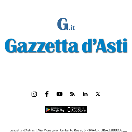
Gazzetta d'Asti s.r.l.Via Monsignor Umberto Rossi, 6 P.IVA-C.F. 01542300056