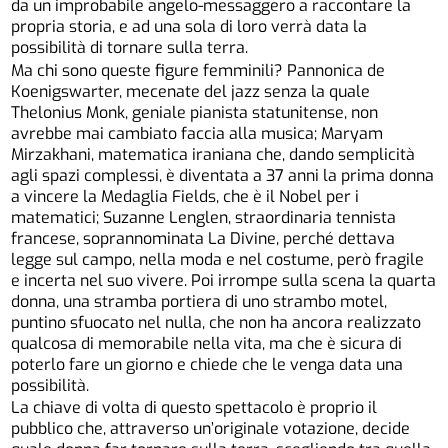
da un improbabile angelo-messaggero a raccontare la
propria storia, e ad una sola di loro verrà data la
possibilità di tornare sulla terra.
Ma chi sono queste figure femminili? Pannonica de
Koenigswarter, mecenate del jazz senza la quale
Thelonius Monk, geniale pianista statunitense, non
avrebbe mai cambiato faccia alla musica; Maryam
Mirzakhani, matematica iraniana che, dando semplicità
agli spazi complessi, è diventata a 37 anni la prima donna
a vincere la Medaglia Fields, che è il Nobel per i
matematici; Suzanne Lenglen, straordinaria tennista
francese, soprannominata La Divine, perché dettava
legge sul campo, nella moda e nel costume, però fragile
e incerta nel suo vivere. Poi irrompe sulla scena la quarta
donna, una stramba portiera di uno strambo motel,
puntino sfuocato nel nulla, che non ha ancora realizzato
qualcosa di memorabile nella vita, ma che è sicura di
poterlo fare un giorno e chiede che le venga data una
possibilità.
La chiave di volta di questo spettacolo è proprio il
pubblico che, attraverso un’originale votazione, decide