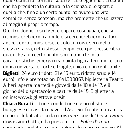
quale donna far tornare sulla terra, scegliendo tra quella
che ha prediletto la cultura, o la scienza, o lo sport, o
quella che, fino a un certo punto, ha avuto una vita
semplice, senza scossoni, ma che promette che utilizzerà
al meglio il proprio tempo.
Quattro donne così diverse eppure così uguali, che si
riconoscerebbero tra mille e si cercherebbero tra loro
anche senza conoscersi, se solo si trovassero nella
stessa stanza, nello stesso tempo. Ecco perché, sembra
quasi che a un certo punto, sommando le loro
caratteristiche, emerga una quinta figura femminile: una
donna universale, forte e fragile, unica e non replicabile.
Biglietti
: 24 euro (ridotti 21 e 15 euro, ridotto scuole 14
euro). Info e prenotazioni 0141.399057, biglietteria Teatro
Alfieri, aperta martedì e giovedì dalle 10 alle 17, e il
giorno dello spettacolo a partire dalle 15. Biglietteria
online: www.bigliettoveloce.it
Chiara Buratti
, attrice, conduttrice e giornalista, è
bolognese di nascita e vive ad Asti. Sul fronte teatrale, ha
da poco debuttato con la nuova versione di
Chelsea Hotel
di Massimo Cotto, e ha preso parte a
Follie d’amore
,
commedia andata in scena a Roma lo scorso gennaio. Al