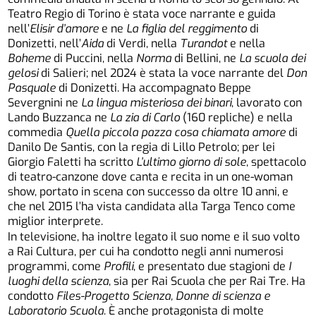
Teatro Regio di Torino è stata voce narrante e guida
nell’
Elisir d’amore
e ne
La figlia del reggimento
di
Donizetti, nell’
Aida
di Verdi, nella
Turandot
e nella
Boheme
di Puccini, nella
Norma
di Bellini, ne
La scuola dei
gelosi
di Salieri; nel 2024 è stata la voce narrante del
Don
Pasquale
di Donizetti. Ha accompagnato Beppe
Severgnini ne
La lingua misteriosa dei binari
, lavorato con
Lando Buzzanca ne
La zia di Carlo
(160 repliche) e nella
commedia
Quella piccola pazza cosa chiamata amore
di
Danilo De Santis, con la regia di Lillo Petrolo; per lei
Giorgio Faletti ha scritto
L’ultimo giorno di sole
, spettacolo
di teatro-canzone dove canta e recita in un one-woman
show, portato in scena con successo da oltre 10 anni, e
che nel 2015 l’ha vista candidata alla Targa Tenco come
miglior interprete.
In televisione, ha inoltre legato il suo nome e il suo volto
a Rai Cultura, per cui ha condotto negli anni numerosi
programmi, come
Profili
, e presentato due stagioni de
I
luoghi della scienza
, sia per Rai Scuola che per Rai Tre. Ha
condotto
Files-Progetto Scienza, Donne di scienza e
Laboratorio Scuola
. È anche protagonista di molte