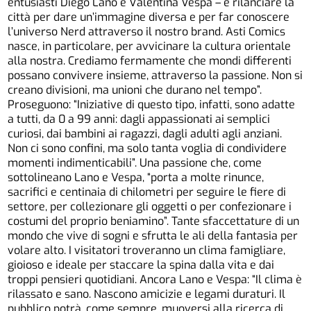
entusiasti Diego Lano e Valentina Vespa – è rilanciare la
città per dare un’immagine diversa e per far conoscere
l’universo Nerd attraverso il nostro brand. Asti Comics
nasce, in particolare, per avvicinare la cultura orientale
alla nostra. Crediamo fermamente che mondi differenti
possano convivere insieme, attraverso la passione. Non si
creano divisioni, ma unioni che durano nel tempo”.
Proseguono: “Iniziative di questo tipo, infatti, sono adatte
a tutti, da 0 a 99 anni: dagli appassionati ai semplici
curiosi, dai bambini ai ragazzi, dagli adulti agli anziani.
Non ci sono confini, ma solo tanta voglia di condividere
momenti indimenticabili”. Una passione che, come
sottolineano Lano e Vespa, “porta a molte rinunce,
sacrifici e centinaia di chilometri per seguire le fiere di
settore, per collezionare gli oggetti o per confezionare i
costumi del proprio beniamino”. Tante sfaccettature di un
mondo che vive di sogni e sfrutta le ali della fantasia per
volare alto. I visitatori troveranno un clima famigliare,
gioioso e ideale per staccare la spina dalla vita e dai
troppi pensieri quotidiani. Ancora Lano e Vespa: “Il clima è
rilassato e sano. Nascono amicizie e legami duraturi. Il
pubblico potrà, come sempre, muoversi alla ricerca di