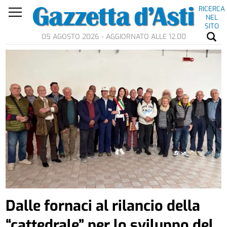
RICERCA
NEL
SITO
05 AGOSTO 2026 - AGGIORNATO ALLE 12.00
Dalle fornaci al rilancio della
“cattedrale” per lo sviluppo del