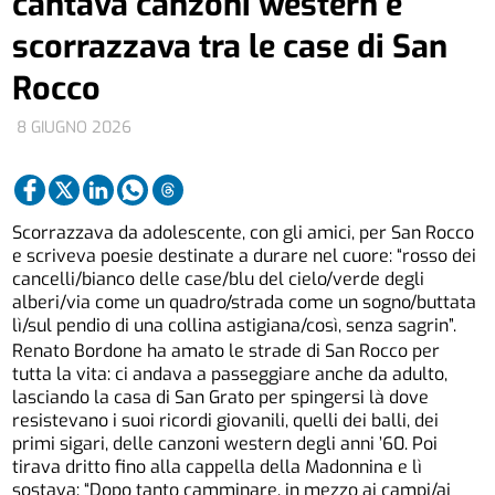
cantava canzoni western e
scorrazzava tra le case di San
Rocco
8 GIUGNO 2026
Scorrazzava da adolescente, con gli amici, per San Rocco
e scriveva poesie destinate a durare nel cuore: “rosso dei
cancelli/bianco delle case/blu del cielo/verde degli
alberi/via come un quadro/strada come un sogno/buttata
lì/sul pendio di una collina astigiana/così, senza sagrin”.
Renato Bordone ha amato le strade di San Rocco per
tutta la vita: ci andava a passeggiare anche da adulto,
lasciando la casa di San Grato per spingersi là dove
resistevano i suoi ricordi giovanili, quelli dei balli, dei
primi sigari, delle canzoni western degli anni ’60. Poi
tirava dritto fino alla cappella della Madonnina e lì
sostava: “Dopo tanto camminare, in mezzo ai campi/ai