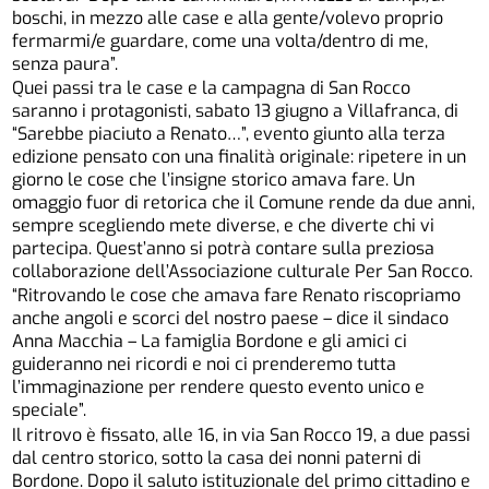
boschi, in mezzo alle case e alla gente/volevo proprio
fermarmi/e guardare, come una volta/dentro di me,
senza paura”.
Quei passi tra le case e la campagna di San Rocco
saranno i protagonisti, sabato 13 giugno a Villafranca, di
“Sarebbe piaciuto a Renato…”, evento giunto alla terza
edizione pensato con una finalità originale: ripetere in un
giorno le cose che l’insigne storico amava fare. Un
omaggio fuor di retorica che il Comune rende da due anni,
sempre scegliendo mete diverse, e che diverte chi vi
partecipa. Quest’anno si potrà contare sulla preziosa
collaborazione dell’Associazione culturale Per San Rocco.
“Ritrovando le cose che amava fare Renato riscopriamo
anche angoli e scorci del nostro paese – dice il sindaco
Anna Macchia – La famiglia Bordone e gli amici ci
guideranno nei ricordi e noi ci prenderemo tutta
l’immaginazione per rendere questo evento unico e
speciale”.
Il ritrovo è fissato, alle 16, in via San Rocco 19, a due passi
dal centro storico, sotto la casa dei nonni paterni di
Bordone. Dopo il saluto istituzionale del primo cittadino e