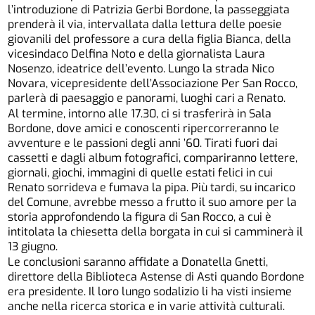
l’introduzione di Patrizia Gerbi Bordone, la passeggiata
prenderà il via, intervallata dalla lettura delle poesie
giovanili del professore a cura della figlia Bianca, della
vicesindaco Delfina Noto e della giornalista Laura
Nosenzo, ideatrice dell’evento. Lungo la strada Nico
Novara, vicepresidente dell’Associazione Per San Rocco,
parlerà di paesaggio e panorami, luoghi cari a Renato.
Al termine, intorno alle 17.30, ci si trasferirà in Sala
Bordone, dove amici e conoscenti ripercorreranno le
avventure e le passioni degli anni ’60. Tirati fuori dai
cassetti e dagli album fotografici, compariranno lettere,
giornali, giochi, immagini di quelle estati felici in cui
Renato sorrideva e fumava la pipa. Più tardi, su incarico
del Comune, avrebbe messo a frutto il suo amore per la
storia approfondendo la figura di San Rocco, a cui è
intitolata la chiesetta della borgata in cui si camminerà il
13 giugno.
Le conclusioni saranno affidate a Donatella Gnetti,
direttore della Biblioteca Astense di Asti quando Bordone
era presidente. Il loro lungo sodalizio li ha visti insieme
anche nella ricerca storica e in varie attività culturali.