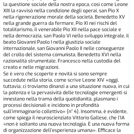
la questione sociale della nostra epoca, così come Leone
XIII la ravvisò nella condizione degli operai, san Pio X
nella rigenerazione morale della società, Benedetto XV
nella grande guerra da fermare, Pio XI nei rischi del
totalitarismo, il venerabile Pio XII nella pace sociale e
nella democrazia, san Paolo VI nello sviluppo integrale, il
beato Giovanni Paolo I nella giustizia sociale
internazionale, san Giovanni Paolo II nelle conseguenze
del crollo del sistema comunista, Benedetto XVI nella
razionalità strumentale, Francesco nella custodia del
creato e nelle migrazioni.
Se è vero che scoperte e novità si sono sempre
succedute nella storia, come scrive Leone XIV «oggi,
tuttavia, ci troviamo dinanzi a una situazione nuova, in cui
la potenza e la pervasività delle tecnologie emergenti si
innestano nella trama della quotidianità, plasmano i
processi decisionali e incidono in profondità
sull’immaginario collettivo» (n° 4). Insomma, è evidente,
come spiega il neuroscienziato Vittorio Gallese, che l’IA
«non è soltanto una nuova tecnologia. È una nuova forma
di organizzazione dell’esperienza umana». Efficace la