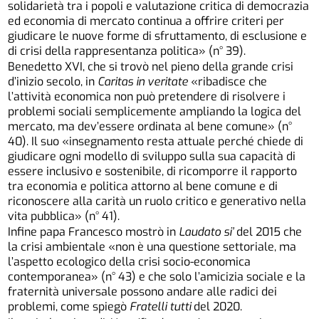
solidarietà tra i popoli e valutazione critica di democrazia
ed economia di mercato continua a offrire criteri per
giudicare le nuove forme di sfruttamento, di esclusione e
di crisi della rappresentanza politica» (n° 39).
Benedetto XVI, che si trovò nel pieno della grande crisi
d’inizio secolo, in
Caritas in veritate
«ribadisce che
l’attività economica non può pretendere di risolvere i
problemi sociali semplicemente ampliando la logica del
mercato, ma dev’essere ordinata al bene comune» (n°
40). Il suo «insegnamento resta attuale perché chiede di
giudicare ogni modello di sviluppo sulla sua capacità di
essere inclusivo e sostenibile, di ricomporre il rapporto
tra economia e politica attorno al bene comune e di
riconoscere alla carità un ruolo critico e generativo nella
vita pubblica» (n° 41).
Infine papa Francesco mostrò in
Laudato si’
del 2015 che
la crisi ambientale «non è una questione settoriale, ma
l’aspetto ecologico della crisi socio-economica
contemporanea» (n° 43) e che solo l’amicizia sociale e la
fraternità universale possono andare alle radici dei
problemi, come spiegò
Fratelli tutti
del 2020.