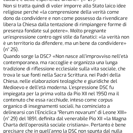
Non si tratta quindi di voler imporre allo Stato laico idee
religiose perché «la comprensione della verità come
dono da condividere e non come possesso da rivendicare
libera la Chiesa dalla tentazione di rimpiangere forme di
presenza fondate sul potere». Molto pregnante
un’espressione contro ogni stile da fanatici: «la verità non
è un territorio da difendere, ma un bene da condividere»
(n° 25).
Quando sorge la DSC? «Non nasce all’improvviso nell’età
contemporanea, ma raccoglie e organizza una lunga
tradizione di riflessione ecclesiale sulla vita sociale, che
trova le sue fonti nella Sacra Scrittura, nei Padri della
Chiesa, nelle elaborazioni teologiche e giuridiche del
Medioevo e dell’età moderna. L’espressione DSC fu
impiegata per la prima volta da Pio XII nel 1950 ma il
contenuto che essa racchiude, inteso come
corpus
organico di insegnamenti sociali, ha cominciato a
delinearsi con l’Enciclica “Rerum novarum” di Leone XIII»
(n° 29) del 1891, definita dal venerabile Pio XII «la Magna
Charta dell’operosità sociale cristiana». Pertanto è bene
precisare che in quell’anno la DSC non spunta dal nulla