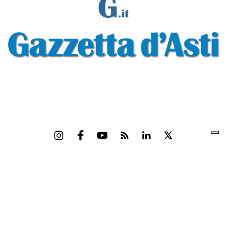
Gazzetta d'Asti s.r.l.Via Monsignor Umberto Rossi, 6 P.IVA-C.F. 01542300056
Feed RSS
Contatti e Pubblicità
Abbonamenti
Amministrazione
trasparente
Norme Editoriali
Privacy Policy
Cookie Policy