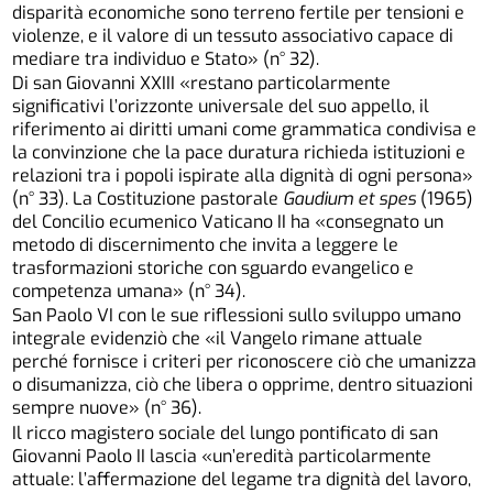
disparità economiche sono terreno fertile per tensioni e
violenze, e il valore di un tessuto associativo capace di
mediare tra individuo e Stato» (n° 32).
Di san Giovanni XXIII «restano particolarmente
significativi l’orizzonte universale del suo appello, il
riferimento ai diritti umani come grammatica condivisa e
la convinzione che la pace duratura richieda istituzioni e
relazioni tra i popoli ispirate alla dignità di ogni persona»
(n° 33). La Costituzione pastorale
Gaudium et spes
(1965)
del Concilio ecumenico Vaticano II ha «consegnato un
metodo di discernimento che invita a leggere le
trasformazioni storiche con sguardo evangelico e
competenza umana» (n° 34).
San Paolo VI con le sue riflessioni sullo sviluppo umano
integrale evidenziò che «il Vangelo rimane attuale
perché fornisce i criteri per riconoscere ciò che umanizza
o disumanizza, ciò che libera o opprime, dentro situazioni
sempre nuove» (n° 36).
Il ricco magistero sociale del lungo pontificato di san
Giovanni Paolo II lascia «un’eredità particolarmente
attuale: l’affermazione del legame tra dignità del lavoro,