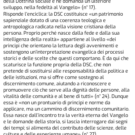
della Dottrina sociale e ne domanda un ulteriore
sviluppo, nella fedeltà al Vangelo» (n° 17).
Risponde l’enciclica: la DSC costituisce «un patrimonio
sapienziale dotato di una coerenza teologica e
antropologica radicata nella visione cristiana della
persona. Proprio perché nasce dalla fede e dalla sua
intelligenza della realtà» appartiene al livello «dei
principi che orientano la lettura degli avvenimenti e
sostengono un’interpretazione evangelica dei processi
storici e delle scelte che questi comportano. È da qui che
scaturisce la funzione propria della DSC, che non
pretende di sostituirsi alle responsabilità della politica e
delle istituzioni, ma si offre come sostegno al
discernimento comune, aiutando a riconoscere e
promuovere ciò che serve alla dignità delle persone, alla
vitalità delle comunità e al bene di tutti» (n° 24). Dunque
essa è «non un prontuario di principi e norme da
applicare, ma un cammino di discernimento comunitario.
Essa nasce dall’incontro tra la verità eterna del Vangelo
e le domande della storia, si lascia interrogare dai segni
dei tempi; si alimenta del contributo delle scienze, delle
culture e delle esperienze umane» (n° 27).