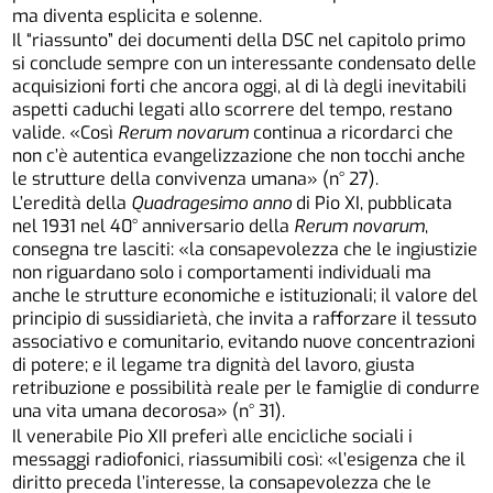
ma diventa esplicita e solenne.
Il “riassunto” dei documenti della DSC nel capitolo primo
si conclude sempre con un interessante condensato delle
acquisizioni forti che ancora oggi, al di là degli inevitabili
aspetti caduchi legati allo scorrere del tempo, restano
valide. «Così
Rerum novarum
continua a ricordarci che
non c’è autentica evangelizzazione che non tocchi anche
le strutture della convivenza umana» (n° 27).
L’eredità della
Quadragesimo anno
di Pio XI, pubblicata
nel 1931 nel 40° anniversario della
Rerum novarum
,
consegna tre lasciti: «la consapevolezza che le ingiustizie
non riguardano solo i comportamenti individuali ma
anche le strutture economiche e istituzionali; il valore del
principio di sussidiarietà, che invita a rafforzare il tessuto
associativo e comunitario, evitando nuove concentrazioni
di potere; e il legame tra dignità del lavoro, giusta
retribuzione e possibilità reale per le famiglie di condurre
una vita umana decorosa» (n° 31).
Il venerabile Pio XII preferì alle encicliche sociali i
messaggi radiofonici, riassumibili così: «l’esigenza che il
diritto preceda l’interesse, la consapevolezza che le