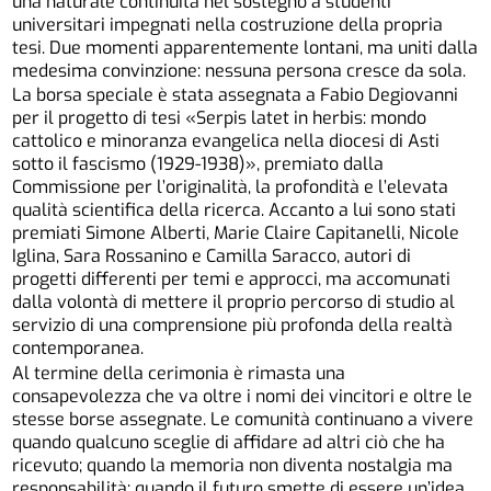
una naturale continuità nel sostegno a studenti
universitari impegnati nella costruzione della propria
tesi. Due momenti apparentemente lontani, ma uniti dalla
medesima convinzione: nessuna persona cresce da sola.
La borsa speciale è stata assegnata a Fabio Degiovanni
per il progetto di tesi «Serpis latet in herbis: mondo
cattolico e minoranza evangelica nella diocesi di Asti
sotto il fascismo (1929-1938)», premiato dalla
Commissione per l’originalità, la profondità e l’elevata
qualità scientifica della ricerca. Accanto a lui sono stati
premiati Simone Alberti, Marie Claire Capitanelli, Nicole
Iglina, Sara Rossanino e Camilla Saracco, autori di
progetti differenti per temi e approcci, ma accomunati
dalla volontà di mettere il proprio percorso di studio al
servizio di una comprensione più profonda della realtà
contemporanea.
Al termine della cerimonia è rimasta una
consapevolezza che va oltre i nomi dei vincitori e oltre le
stesse borse assegnate. Le comunità continuano a vivere
quando qualcuno sceglie di affidare ad altri ciò che ha
ricevuto; quando la memoria non diventa nostalgia ma
responsabilità; quando il futuro smette di essere un’idea