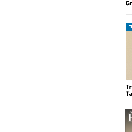
G
T
T
Ta