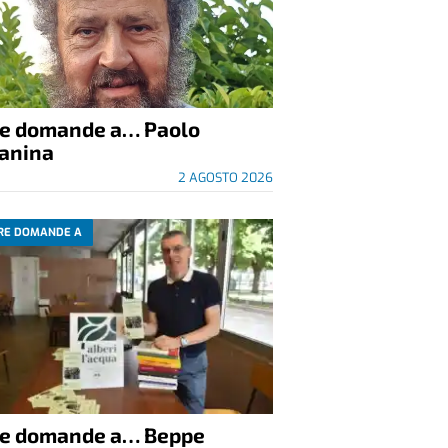
re domande a… Paolo
anina
2 AGOSTO 2026
RE DOMANDE A
re domande a… Beppe