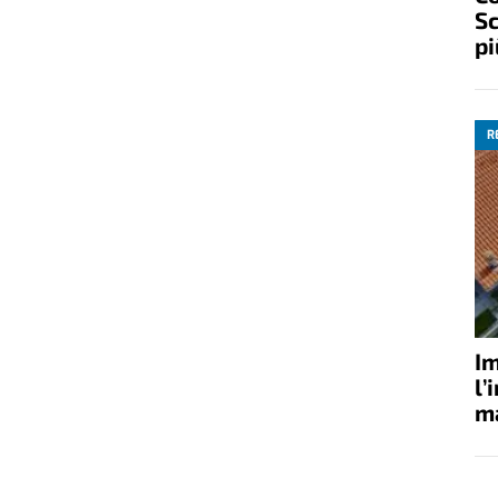
Sc
pi
R
Im
l’
ma