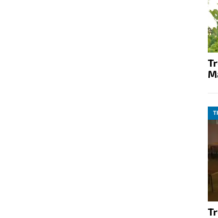
T
M
T
T