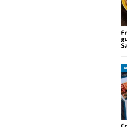
Fr
gu
S
R
C