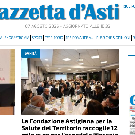
RICER
07 AGOSTO 2026 - AGGIORNATO ALLE 15.32
MA
ENOGASTROMIA
SPORT
TERRITORIO
TRE DOMANDE A…
RUBRICHE & OPINIONI
R
SANITÀ
La Fondazione Astigiana per la
a
Salute del Territorio raccoglie 12
mila euro per l’ospedale Massaia