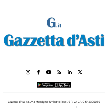
Gazzetta d'Asti s.r.l.Via Monsignor Umberto Rossi, 6 P.IVA-C.F. 01542300056