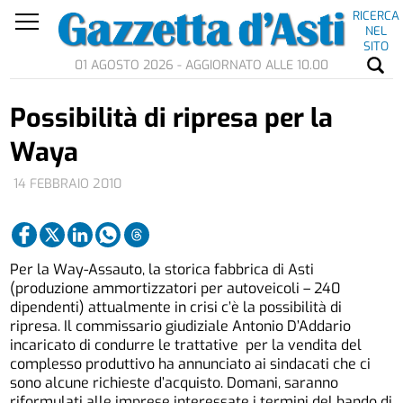
RICERCA
NEL
SITO
01 AGOSTO 2026 - AGGIORNATO ALLE 10.00
Possibilità di ripresa per la
Waya
14 FEBBRAIO 2010
Per la Way-Assauto, la storica fabbrica di Asti
(produzione ammortizzatori per autoveicoli – 240
dipendenti) attualmente in crisi c’è la possibilità di
ripresa. Il commissario giudiziale Antonio D’Addario
incaricato di condurre le trattative per la vendita del
complesso produttivo ha annunciato ai sindacati che ci
sono alcune richieste d’acquisto. Domani, saranno
riformulati alle imprese interessate i termini del bando di