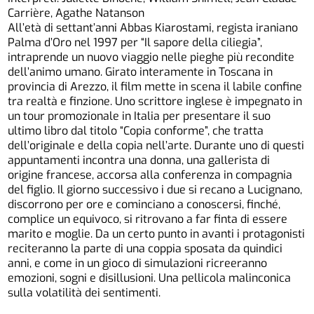
Carrière, Agathe Natanson
All’età di settant’anni Abbas Kiarostami, regista iraniano
Palma d’Oro nel 1997 per “Il sapore della ciliegia”,
intraprende un nuovo viaggio nelle pieghe più recondite
dell’animo umano. Girato interamente in Toscana in
provincia di Arezzo, il film mette in scena il labile confine
tra realtà e finzione. Uno scrittore inglese è impegnato in
un tour promozionale in Italia per presentare il suo
ultimo libro dal titolo “Copia conforme”, che tratta
dell’originale e della copia nell’arte. Durante uno di questi
appuntamenti incontra una donna, una gallerista di
origine francese, accorsa alla conferenza in compagnia
del figlio. Il giorno successivo i due si recano a Lucignano,
discorrono per ore e cominciano a conoscersi, finché,
complice un equivoco, si ritrovano a far finta di essere
marito e moglie. Da un certo punto in avanti i protagonisti
reciteranno la parte di una coppia sposata da quindici
anni, e come in un gioco di simulazioni ricreeranno
emozioni, sogni e disillusioni. Una pellicola malinconica
sulla volatilità dei sentimenti.