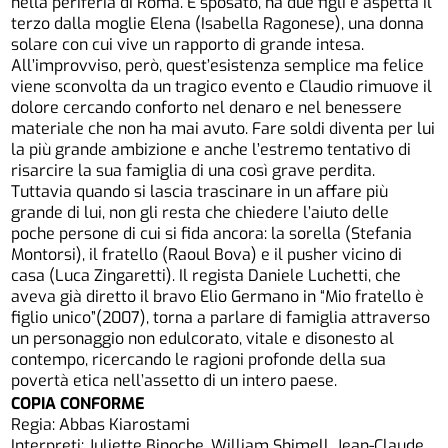
nella periferia di Roma. È sposato, ha due figli e aspetta il
terzo dalla moglie Elena (Isabella Ragonese), una donna
solare con cui vive un rapporto di grande intesa.
All’improvviso, però, quest’esistenza semplice ma felice
viene sconvolta da un tragico evento e Claudio rimuove il
dolore cercando conforto nel denaro e nel benessere
materiale che non ha mai avuto. Fare soldi diventa per lui
la più grande ambizione e anche l’estremo tentativo di
risarcire la sua famiglia di una così grave perdita.
Tuttavia quando si lascia trascinare in un affare più
grande di lui, non gli resta che chiedere l’aiuto delle
poche persone di cui si fida ancora: la sorella (Stefania
Montorsi), il fratello (Raoul Bova) e il pusher vicino di
casa (Luca Zingaretti). Il regista Daniele Luchetti, che
aveva già diretto il bravo Elio Germano in “Mio fratello è
figlio unico”(2007), torna a parlare di famiglia attraverso
un personaggio non edulcorato, vitale e disonesto al
contempo, ricercando le ragioni profonde della sua
povertà etica nell’assetto di un intero paese.
COPIA CONFORME
Regia: Abbas Kiarostami
Interpreti: Juliette Binoche, William Shimell, Jean-Claude