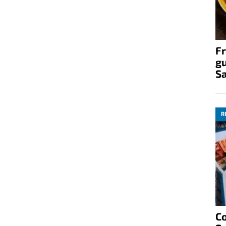
Fr
gu
S
R
C