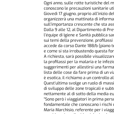
Ogni anno, sulle rotte turistiche del 
conoscono le precauzioni sanitarie uti
Giovedì 17 giugno, proprio all’inizio d
organizzerà una mattinata di informaz
sull’importanza crescente che sta ass
Dalla 9 alle 12, al Dipartimento di Pr
l’équipe di Igiene e Sanità pubblica sa
sui temi della prevenzione, profilassi
accede da corso Dante 188/b (piano te
e come si sta irrobustendo questa for
A richiesta, sarà possibile visualizzar
la profilassi per la malaria e le infezi
suggerimenti per allestirsi una farmac
lista delle cose da fare prima di un 
è esotica, il richiamo a un controllo a
Quest’ultima svolge un ruolo di massi
di sviluppo delle zone tropicali e subt
nettamente al di sotto della media eu
“Sono però i viaggiatori in prima pers
fondamentale che conoscano i rischi 
Maria Marchisio, referente per i viaggi