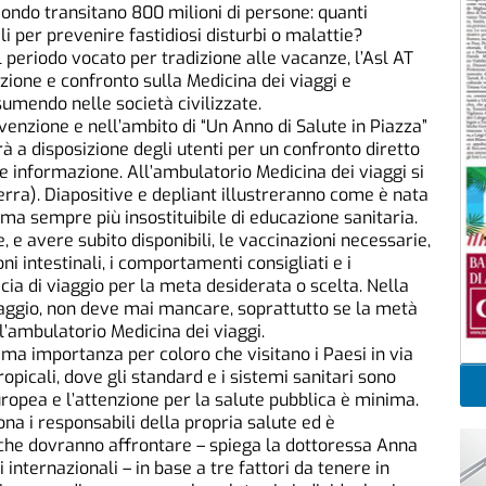
mondo transitano 800 milioni di persone: quanti
li per prevenire fastidiosi disturbi o malattie?
el periodo vocato per tradizione alle vacanze, l’Asl AT
ione e confronto sulla Medicina dei viaggi e
umendo nelle società civilizzate.
evenzione e nell’ambito di “Un Anno di Salute in Piazza”
rà a disposizione degli utenti per un confronto diretto
 e informazione. All’ambulatorio Medicina dei viaggi si
rra). Diapositive e depliant illustreranno come è nata
ma sempre più insostituibile di educazione sanitaria.
e, e avere subito disponibili, le vaccinazioni necessarie,
oni intestinali, i comportamenti consigliati e i
ia di viaggio per la meta desiderata o scelta. Nella
viaggio, non deve mai mancare, soprattutto se la metà
ll’ambulatorio Medicina dei viaggi.
ma importanza per coloro che visitano i Paesi in via
ropicali, dove gli standard e i sistemi sanitari sono
ropea e l’attenzione per la salute pubblica è minima.
ona i responsabili della propria salute ed è
che dovranno affrontare – spiega la dottoressa Anna
 internazionali – in base a tre fattori da tenere in