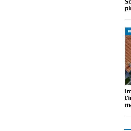
Sc
pi
R
Im
l’
ma