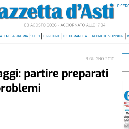
RICER
08 AGOSTO 2026 - AGGIORNATO ALLE 17.04
MA
ENOGASTROMIA
SPORT
TERRITORIO
TRE DOMANDE A…
RUBRICHE & OPINIONI
R
9 GIUGNO 2010
ggi: partire preparati
problemi