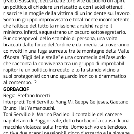
(Paolo Sasselli), delusi dalle loro vite decidono di rapire
un politico, di chiedere un riscatto e, con i soldi ottenuti,
risarcire la moglie della vittima di un incidente sul lavoro.
Sono un gruppo improvvisato e totalmente incompetente,
che fallisce del tutto la missione: anziché rapire il
ministro, infatti, sequestrano un oscuro sottosegretario.
Pur consapevoli dello scambio di persona, una volta
braccati dalle forze dell’ordine e dai media, si troveranno
coinvolti in una fuga surreale tra le montagne della Valle
d’Aosta. “Figli delle stelle” è una commedia dell’assurdo
che racconta la convivenza tra un gruppo di improbabili
rapitori e un politico incredulo, e lo fa stando vicino ai
suoi protagonisti con uno sguardo ironico e drammatico
al contempo. ?
GORBACIOF
Regia: Stefano Incerti
Interpreti: Toni Servillo, Yang Mi, Geppy Geijeses, Gaetano
Bruno, Hal Yamanouchi.
Toni Servillo è Marino Pacileo, il contabile del carcere
napoletano di Poggioreale, detto Gorbaciof a causa di una
macchia violacea sulla fronte. Uomo schivo e silenzioso,
coltiva due grandi passioni: il gioco d’azzardo e la giovane