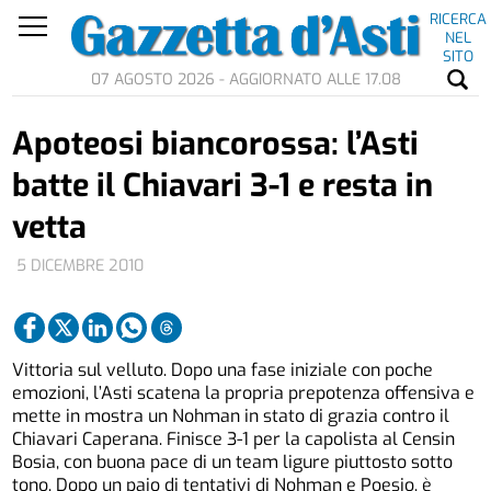
RICERCA
NEL
SITO
07 AGOSTO 2026 - AGGIORNATO ALLE 17.08
Apoteosi biancorossa: l’Asti
batte il Chiavari 3-1 e resta in
vetta
5 DICEMBRE 2010
Vittoria sul velluto. Dopo una fase iniziale con poche
emozioni, l’Asti scatena la propria prepotenza offensiva e
mette in mostra un Nohman in stato di grazia contro il
Chiavari Caperana. Finisce 3-1 per la capolista al Censin
Bosia, con buona pace di un team ligure piuttosto sotto
tono. Dopo un paio di tentativi di Nohman e Poesio, è