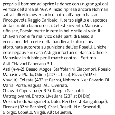
proprio il bomber ad aprire le danze con un gran gol dal
vertice dell’area al 46?. A inizio ripresa ancora Nohman
salta il diretto avversario e batte all’angolo basso
l’incolpevole Raggio Garibaldi. Il terzo sigillo è l’apoteosi
della coralità biancorossa: Celeste inventa, Manasiev
rifinisce, Poesio mette in rete in bello stile al volo. Il
Chiavari non si fa mai vico dalle parti di Basso, a
eccezione della rete della bandiera, frutto di una
sfortunata autorete su punizione dell’ex Roselli. Uniche
note negative in casa Asti gli infortuni di Basso, Odino e
Manasiev, in dubbio per il match contro il Settimo.
Asti-Chiavari Caperana 3-1
Asti (4-4-2): Basso; Mogos, Staffolarini, Giacomoni, Poesio;
Manasiev, Plado, Odino (20? st Lisa), Rizzo (40? st
Vavalà); Celeste (43? st Ferro), Nohman. N.e.: Favarin, Di
Maria, Porta, Ragusa. All.: Civeriati.
Chiavari Caperana (4-3-3): Raggio Garibaldi;
Matrogiovanni, Bratto, Livellara (28? st Di Dio),
Mozzachiodi; Sanguinetti, Dolci, Rei (13? st Bacigaluppo);
Firenze (3? st Barbieri), Croci, Roselli. N.e.: Smeraldi,
Giorgio, Copello, Virgili. All.: Celestini.