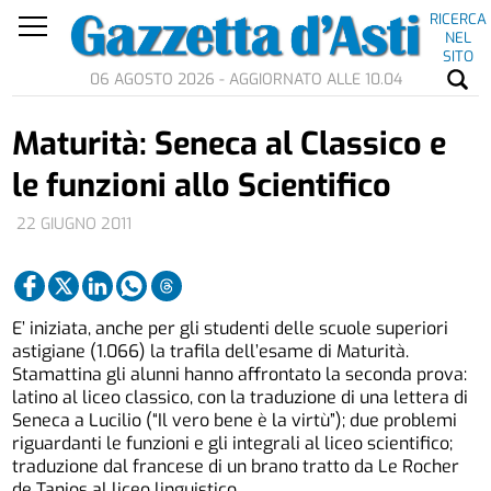
RICERCA
NEL
SITO
06 AGOSTO 2026 - AGGIORNATO ALLE 10.04
Maturità: Seneca al Classico e
le funzioni allo Scientifico
22 GIUGNO 2011
E’ iniziata, anche per gli studenti delle scuole superiori
astigiane (1.066) la trafila dell’esame di Maturità.
Stamattina gli alunni hanno affrontato la seconda prova:
latino al liceo classico, con la traduzione di una lettera di
Seneca a Lucilio (“Il vero bene è la virtù”); due problemi
riguardanti le funzioni e gli integrali al liceo scientifico;
traduzione dal francese di un brano tratto da Le Rocher
de Tanios al liceo linguistico.