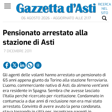
RICERCA
NEL
SITO
06 AGOSTO 2026 - AGGIORNATO ALLE 21.17
Pensionato arrestato alla
stazione di Asti
7 DICEMBRE 2011
Gli agenti delle volanti hanno arrestato un pensionato di
65 anni appena giunto da Torino alla stazione ferroviaria.
L’uomo, commerciante nativo di Asti, da almeno vent’anni
era residente in Spagna. Sembra che avesse lasciato
l’Italia perchè ricercato per ricettazione. Condannato in
contumacia a due anni di reclusione non era mai stato
arrestato. Convinto di avere avuto la pena condonata,
stava tornando in città per incontrare parenti in