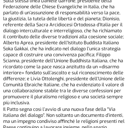
Sulla stessa linea Daniele Garrone, presidente della
Federazione delle Chiese Evangeliche in Italia, che ha
parlato di un’assunzione di responsabilità verso la pace,
la giustizia, la tutela delle libertà e del pianeta; Dionisio,
referente della Sacra Arcidiocesi Ortodossa d’Italia per il
dialogo interculturale e interreligioso, che ha richiamato
il contributo delle diverse tradizioni alla coesione sociale;
Alberto Aprea, presidente dell’Istituto Buddista Italiano
Soka Gakkai, che ha indicato nel dialogo l’unica strategia
capace di costruire una convivenza pacifica; Filippo
Scianna, presidente dell’Unione Buddhista Italiana, che ha
ricordato come la pace nasca anzitutto da un «disarmo
interiore» fondato sull’ascolto e sul riconoscimento delle
differenze; e Livia Ottolenghi, presidente dell’Unione delle
Comunità Ebraiche Italiane, che ha evidenziato il valore di
una collaborazione stabile tra le diverse confessioni per
promuovere il pluralismo religioso e una società sempre
più inclusiva.
Il Patto segna così l’avvio di una nuova fase della “Via
italiana del dialogo”. Non soltanto un documento d’intenti,
ma un impegno condiviso affinché le religioni presenti nel
Paese continuino a lavorare insieme, nello spazio