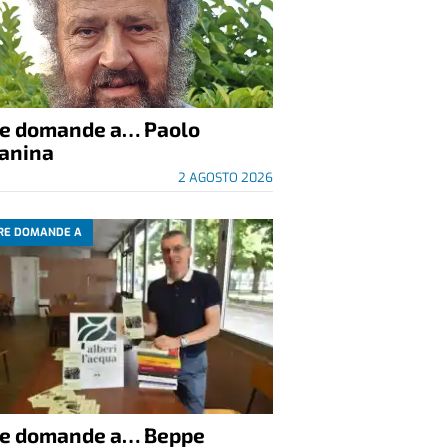
re domande a… Paolo
anina
2 AGOSTO 2026
RE DOMANDE A
re domande a… Beppe