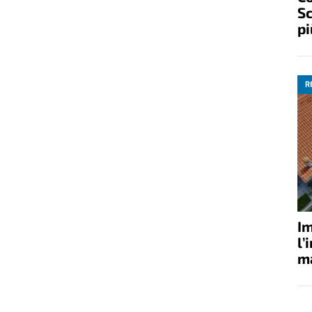
Sc
pi
R
Im
l’
ma