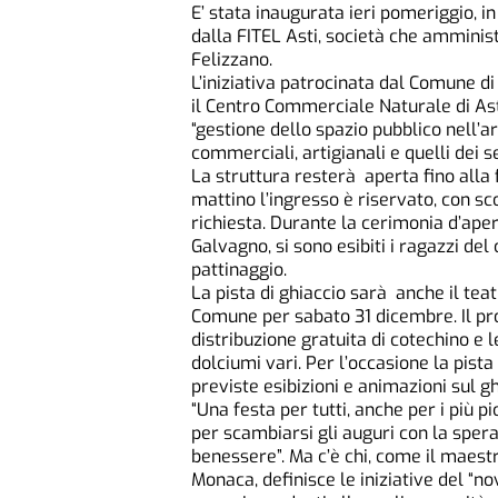
E’ stata inaugurata ieri pomeriggio, i
dalla FITEL Asti, società che amminist
Felizzano.
L’iniziativa patrocinata dal Comune di
il Centro Commerciale Naturale di Ast
“gestione dello spazio pubblico nell’ar
commerciali, artigianali e quelli dei se
La struttura resterà aperta fino alla f
mattino l’ingresso è riservato, con s
richiesta. Durante la cerimonia d’aper
Galvagno, si sono esibiti i ragazzi del 
pattinaggio.
La pista di ghiaccio sarà anche il teat
Comune per sabato 31 dicembre. Il pr
distribuzione gratuita di cotechino e l
dolciumi vari. Per l’occasione la pist
previste esibizioni e animazioni sul gh
“Una festa per tutti, anche per i più p
per scambiarsi gli auguri con la spera
benessere”. Ma c’è chi, come il maes
Monaca, definisce le iniziative del “n