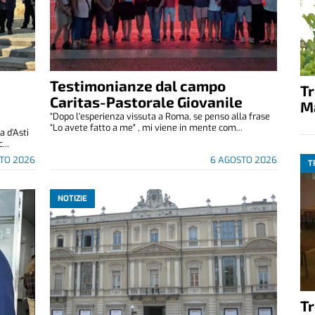
Testimonianze dal campo
T
Caritas-Pastorale Giovanile
M
“Dopo l'esperienza vissuta a Roma, se penso alla frase
“Lo avete fatto a me" , mi viene in mente com...
 d’Asti
...
TO 2026
6 AGOSTO 2026
T
NOTIZIE
T