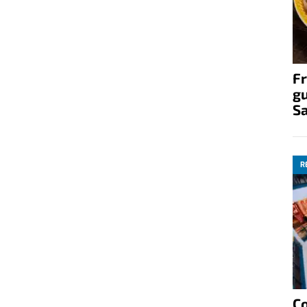
Fr
gu
S
R
C