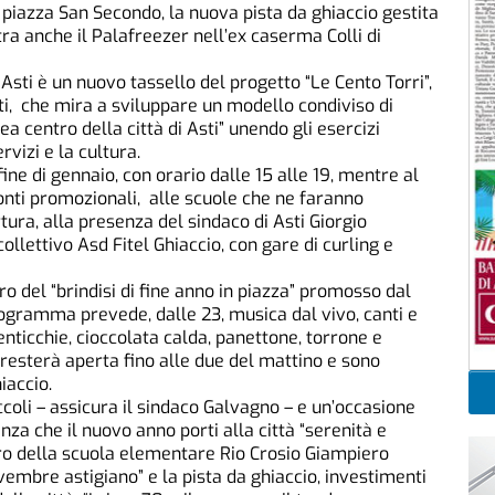
n piazza San Secondo, la nuova pista da ghiaccio gestita
ra anche il Palafreezer nell’ex caserma Colli di
 Asti è un nuovo tassello del progetto “Le Cento Torri”,
i, che mira a sviluppare un modello condiviso di
ea centro della città di Asti” unendo gli esercizi
rvizi e la cultura.
ine di gennaio, con orario dalle 15 alle 19, mentre al
conti promozionali, alle scuole che ne faranno
tura, alla presenza del sindaco di Asti Giorgio
collettivo Asd Fitel Ghiaccio, con gare di curling e
ro del “brindisi di fine anno in piazza” promosso dal
ogramma prevede, dalle 23, musica dal vivo, canti e
enticchie, cioccolata calda, panettone, torrone e
a resterà aperta fino alle due del mattino e sono
iaccio.
iccoli – assicura il sindaco Galvagno – e un’occasione
nza che il nuovo anno porti alla città “serenità e
tro della scuola elementare Rio Crosio Giampiero
ovembre astigiano” e la pista da ghiaccio, investimenti