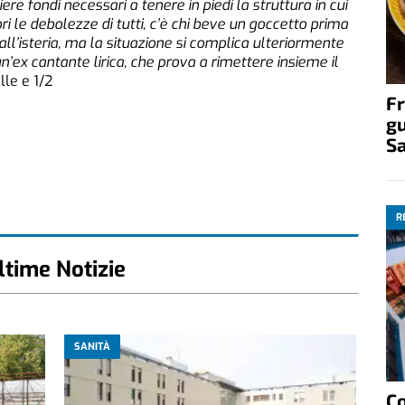
re fondi necessari a tenere in piedi la struttura in cui
ri le debolezze di tutti, c’è chi beve un goccetto prima
a all’isteria, ma la situazione si complica ulteriormente
’ex cantante lirica, che prova a rimettere insieme il
lle e 1/2
Fr
gu
S
R
ltime Notizie
SANITÀ
C