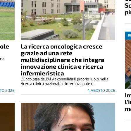
Sc
pi
R
vole
La ricerca oncologica cresce
grazie ad una rete
multidisciplinare che integra
rio
innovazione clinica e ricerca
infermieristica
L'Oncologia dell'Al At consolida il proprio ruolo nella
ricerca clinica nazionale e internazionale c...
TO 2026
4 AGOSTO 2026
Im
l’
ma