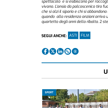
spettacolo e si esibiscono per raccoglie
vivono. L’ansia da palcoscenico tira fuo
che si alzi il sipario e chi si abbandon
quando alla residenza anziani arriva un
quartetto degli anni della ribalta.
2 ste
ASTI
FILM
SEGUI ANCHE:
U
SPORT