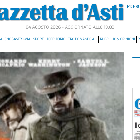
RICER
04 AGOSTO 2026 - AGGIORNATO ALLE 19.03
MA
ENOGASTROMIA
SPORT
TERRITORIO
TRE DOMANDE A…
RUBRICHE & OPINIONI
R