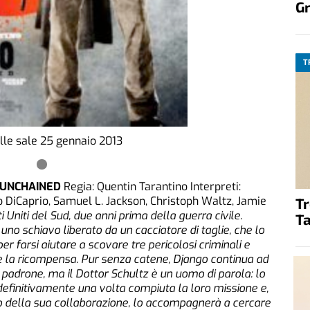
G
T
lle sale 25 gennaio 2013
 UNCHAINED
Regia: Quentin Tarantino Interpreti:
 DiCaprio, Samuel L. Jackson, Christoph Waltz, Jamie
T
i Uniti del Sud, due anni prima della guerra civile.
Ta
uno schiavo liberato da un cacciatore di taglie, che lo
er farsi aiutare a scovare tre pericolosi criminali e
e la ricompensa. Pur senza catene, Django continua ad
padrone, ma il Dottor Schultz è un uomo di parola: lo
definitivamente una volta compiuta la loro missione e,
o della sua collaborazione, lo accompagnerà a cercare