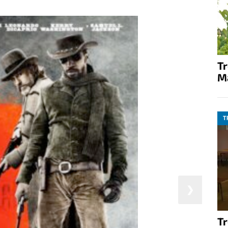
T
M
T
❯
T