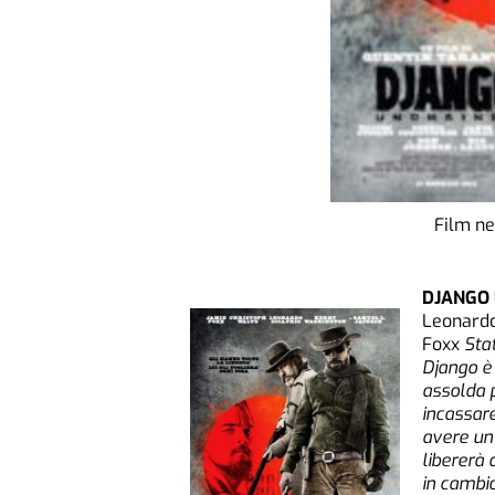
Film ne
DJANGO
Leonardo
Foxx
Stat
Django è 
assolda p
incassar
avere un 
libererà 
in cambi