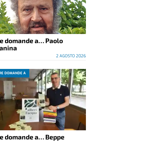
re domande a… Paolo
anina
2 AGOSTO 2026
RE DOMANDE A
re domande a… Beppe