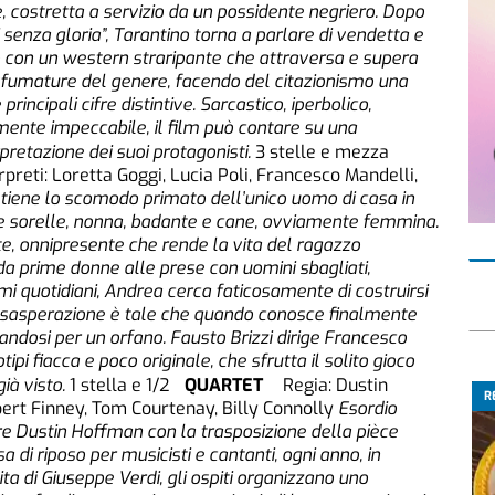
, costretta a servizio da un possidente negriero. Dopo
 senza gloria”, Tarantino torna a parlare di vendetta e
 con un western straripante che attraversa e supera
 sfumature del genere, facendo del citazionismo una
principali cifre distintive. Sarcastico, iperbolico,
amente impeccabile, il film può contare su una
pretazione dei suoi protagonisti.
3 stelle e mezza
rpreti: Loretta Goggi, Lucia Poli, Francesco Mandelli,
tiene lo scomodo primato dell’unico uomo di casa in
re sorelle, nonna, badante e cane, ovviamente femmina.
, onnipresente che rende la vita del ragazzo
da prime donne alle prese con uomini sbagliati,
mi quotidiani, Andrea cerca faticosamente di costruirsi
a esasperazione è tale che quando conosce finalmente
andosi per un orfano. Fausto Brizzi dirige Francesco
pi fiacca e poco originale, che sfrutta il solito gioco
ià visto.
1 stella e 1/2
QUARTET
Regia: Dustin
R
bert Finney, Tom Courtenay, Billy Connolly
Esordio
re Dustin Hoffman con la trasposizione della pièce
 di riposo per musicisti e cantanti, ogni anno, in
ta di Giuseppe Verdi, gli ospiti organizzano uno