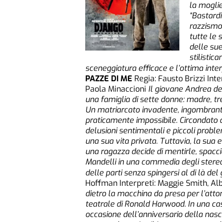
la moglie
“Bastardi
razzismo
tutte le
delle sue 
stilistic
sceneggiatura efficace e l’ottima inter
PAZZE DI ME
Regia: Fausto Brizzi Inte
Paola Minaccioni
Il giovane Andrea de
una famiglia di sette donne: madre, t
Un matriarcato invadente, ingombrante
praticamente impossibile. Circondato 
delusioni sentimentali e piccoli proble
una sua vita privata. Tuttavia, la su
una ragazza decide di mentirle, spacci
Mandelli in una commedia degli stereoti
delle parti senza spingersi al di là del g
Hoffman Interpreti: Maggie Smith, Al
dietro la macchina da presa per l’atto
teatrale di Ronald Harwood. In una casa
occasione dell’anniversario della nasci