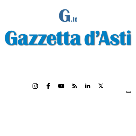
Gazzetta d'Asti s.r.l.Via Monsignor Umberto Rossi, 6 P.IVA-C.F. 01542300056
Feed RSS
Contatti e Pubblicità
Abbonamenti
Amministrazione