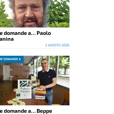
re domande a… Paolo
anina
2 AGOSTO 2026
RE DOMANDE A
re domande a… Beppe