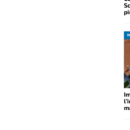
Sc
pi
R
Im
l’
ma