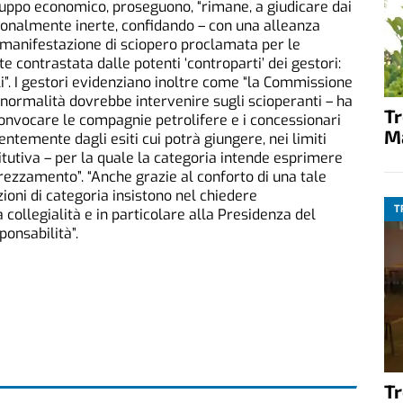
viluppo economico, proseguono, “rimane, a giudicare dai
ionalmente inerte, confidando – con una alleanza
 manifestazione di sciopero proclamata per le
 contrastata dalle potenti ‘controparti’ dei gestori:
i”. I gestori evidenziano inoltre come “la Commissione
 normalità dovrebbe intervenire sugli scioperanti – ha
T
onvocare le compagnie petrolifere e i concessionari
M
entemente dagli esiti cui potrà giungere, nei limiti
titutiva – per la quale la categoria intende esprimere
zzamento”. “Anche grazie al conforto di una tale
zioni di categoria insistono nel chiedere
T
collegialità e in particolare alla Presidenza del
ponsabilità”.
T