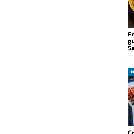
Fr
gu
S
R
C