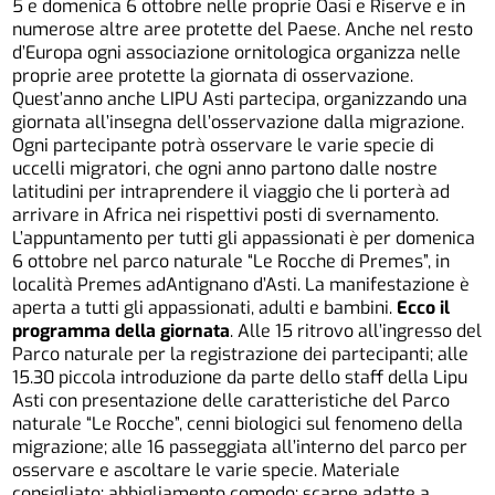
5 e domenica 6 ottobre nelle proprie Oasi e Riserve e in
numerose altre aree protette del Paese. Anche nel resto
d’Europa ogni associazione ornitologica organizza nelle
proprie aree protette la giornata di osservazione.
Quest’anno anche LIPU Asti partecipa, organizzando una
giornata all’insegna dell’osservazione dalla migrazione.
Ogni partecipante potrà osservare le varie specie di
uccelli migratori, che ogni anno partono dalle nostre
latitudini per intraprendere il viaggio che li porterà ad
arrivare in Africa nei rispettivi posti di svernamento.
L’appuntamento per tutti gli appassionati è per domenica
6 ottobre nel parco naturale “Le Rocche di Premes”, in
località Premes adAntignano d’Asti. La manifestazione è
aperta a tutti gli appassionati, adulti e bambini.
Ecco il
programma della giornata
. Alle 15 ritrovo all’ingresso del
Parco naturale per la registrazione dei partecipanti; alle
15.30 piccola introduzione da parte dello staff della Lipu
Asti con presentazione delle caratteristiche del Parco
naturale “Le Rocche”, cenni biologici sul fenomeno della
migrazione; alle 16 passeggiata all’interno del parco per
osservare e ascoltare le varie specie. Materiale
consigliato: abbigliamento comodo; scarpe adatte a