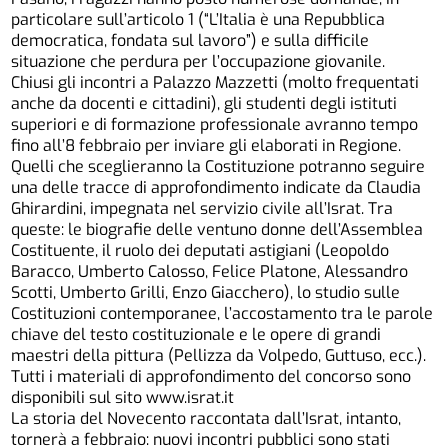
particolare sull’articolo 1 (“L’Italia è una Repubblica
democratica, fondata sul lavoro”) e sulla difficile
situazione che perdura per l’occupazione giovanile.
Chiusi gli incontri a Palazzo Mazzetti (molto frequentati
anche da docenti e cittadini), gli studenti degli istituti
superiori e di formazione professionale avranno tempo
fino all’8 febbraio per inviare gli elaborati in Regione.
Quelli che sceglieranno la Costituzione potranno seguire
una delle tracce di approfondimento indicate da Claudia
Ghirardini, impegnata nel servizio civile all’Israt. Tra
queste: le biografie delle ventuno donne dell’Assemblea
Costituente, il ruolo dei deputati astigiani (Leopoldo
Baracco, Umberto Calosso, Felice Platone, Alessandro
Scotti, Umberto Grilli, Enzo Giacchero), lo studio sulle
Costituzioni contemporanee, l’accostamento tra le parole
chiave del testo costituzionale e le opere di grandi
maestri della pittura (Pellizza da Volpedo, Guttuso, ecc.).
Tutti i materiali di approfondimento del concorso sono
disponibili sul sito www.israt.it
La storia del Novecento raccontata dall’Israt, intanto,
tornerà a febbraio: nuovi incontri pubblici sono stati