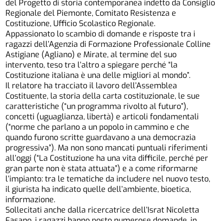
del Progetto di storia contemporanea indetto da Consiglio
Regionale del Piemonte, Comitato Resistenza e
Costituzione, Ufficio Scolastico Regionale.
Appassionato lo scambio di domande e risposte tra i
ragazzi dell’Agenzia di Formazione Professionale Colline
Astigiane (Agliano) e Mirate, al termine del suo
intervento, teso tra l’altro a spiegare perché “la
Costituzione italiana è una delle migliori al mondo”.
Il relatore ha tracciato il lavoro dell’Assemblea
Costituente, la storia della carta costituzionale, le sue
caratteristiche (“un programma rivolto al futuro”),
concetti (uguaglianza, libertà) e articoli fondamentali
(“norme che parlano a un popolo in cammino e che
quando furono scritte guardavano a una democrazia
progressiva”). Ma non sono mancati puntuali riferimenti
all’oggi (“La Costituzione ha una vita difficile, perché per
gran parte non è stata attuata”) e a come riformarne
l’impianto: tra le tematiche da includere nel nuovo testo,
il giurista ha indicato quelle dell’ambiente, bioetica,
informazione.
Sollecitati anche dalla ricercatrice dell’Israt Nicoletta
Fasano, i ragazzi hanno posto numerose domande, in