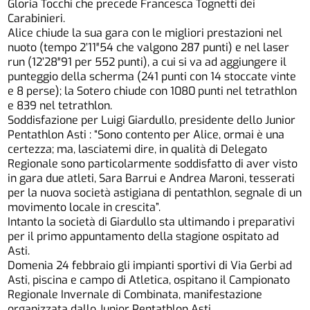
Gloria Tocchi che precede Francesca Tognetti dei
Carabinieri.
Alice chiude la sua gara con le migliori prestazioni nel
nuoto (tempo 2’11″54 che valgono 287 punti) e nel laser
run (12’28″91 per 552 punti), a cui si va ad aggiungere il
punteggio della scherma (241 punti con 14 stoccate vinte
e 8 perse); la Sotero chiude con 1080 punti nel tetrathlon
e 839 nel tetrathlon.
Soddisfazione per Luigi Giardullo, presidente dello Junior
Pentathlon Asti : “Sono contento per Alice, ormai è una
certezza; ma, lasciatemi dire, in qualità di Delegato
Regionale sono particolarmente soddisfatto di aver visto
in gara due atleti, Sara Barrui e Andrea Maroni, tesserati
per la nuova società astigiana di pentathlon, segnale di un
movimento locale in crescita”.
Intanto la società di Giardullo sta ultimando i preparativi
per il primo appuntamento della stagione ospitato ad
Asti.
Domenia 24 febbraio gli impianti sportivi di Via Gerbi ad
Asti, piscina e campo di Atletica, ospitano il Campionato
Regionale Invernale di Combinata, manifestazione
organizzata dallo Junior Pentathlon Asti.