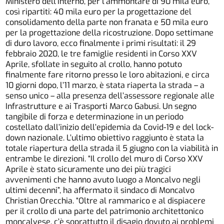
Ministero dell’Interno, per l’ammontare di 90 mila euro,
così ripartiti: 40 mila euro per la progettazione del
consolidamento della parte non franata e 50 mila euro
per la progettazione della ricostruzione. Dopo settimane
di duro lavoro, ecco finalmente i primi risultati: il 29
febbraio 2020, le tre famiglie residenti in Corso XXV
Aprile, sfollate in seguito al crollo, hanno potuto
finalmente fare ritorno presso le loro abitazioni, e circa
10 giorni dopo, l’11 marzo, è stata riaperta la strada – a
senso unico – alla presenza dell’assessore regionale alle
Infrastrutture e ai Trasporti Marco Gabusi. Un segno
tangibile di forza e determinazione in un periodo
costellato dall’inizio dell’epidemia da Covid-19 e del lock-
down nazionale. L’ultimo obiettivo raggiunto è stata la
totale riapertura della strada il 5 giugno con la viabilità in
entrambe le direzioni. “Il crollo del muro di Corso XXV
Aprile è stato sicuramente uno dei più tragici
avvenimenti che hanno avuto luogo a Moncalvo negli
ultimi decenni”, ha affermato il sindaco di Moncalvo
Christian Orecchia. “Oltre al rammarico e al dispiacere
per il crollo di una parte del patrimonio architettonico
moncalvese, c’è soprattutto il disagio dovuto ai problemi