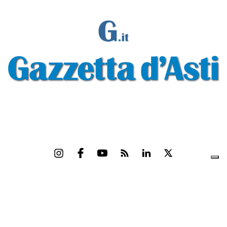
Gazzetta d'Asti s.r.l.Via Monsignor Umberto Rossi, 6 P.IVA-C.F. 01542300056